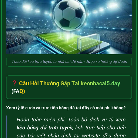
Theo dõi kèo trực tuyến từ nhà cái để nắm được xu hướng dự đoán
Câu Hỏi Thường Gặp Tại keonhacai5.day
(FAQ)
Xem tỷ lệ cược và trực tiếp bóng đá tại đây có mất phí không?
Hoàn toàn miễn phí. Toàn bộ dịch vụ từ xem
kèo bóng đá trực tuyến
, link trực tiếp cho đến
các bài viết nhận định tại website đều được