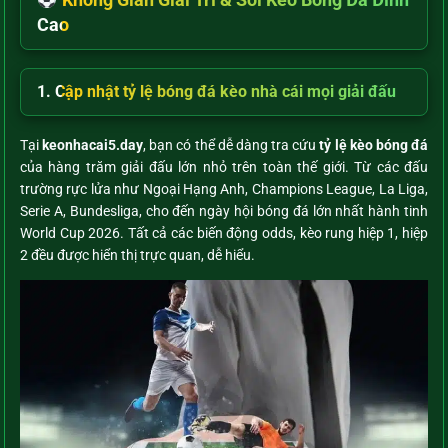
Cao
1. Cập nhật tỷ lệ bóng đá kèo nhà cái mọi giải đấu
Tại
keonhacai5.day
, bạn có thể dễ dàng tra cứu
tỷ lệ kèo bóng đá
của hàng trăm giải đấu lớn nhỏ trên toàn thế giới. Từ các đấu
trường rực lửa như Ngoại Hạng Anh, Champions League, La Liga,
Serie A, Bundesliga, cho đến ngày hội bóng đá lớn nhất hành tinh
World Cup 2026. Tất cả các biến động odds, kèo rung hiệp 1, hiệp
2 đều được hiển thị trực quan, dễ hiểu.