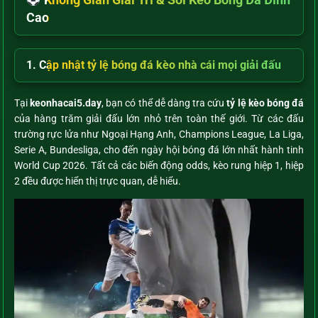
Cao
1. Cập nhật tỷ lệ bóng đá kèo nhà cái mọi giải đấu
Tại
keonhacai5.day
, bạn có thể dễ dàng tra cứu
tỷ lệ kèo bóng đá
của hàng trăm giải đấu lớn nhỏ trên toàn thế giới. Từ các đấu
trường rực lửa như Ngoại Hạng Anh, Champions League, La Liga,
Serie A, Bundesliga, cho đến ngày hội bóng đá lớn nhất hành tinh
World Cup 2026. Tất cả các biến động odds, kèo rung hiệp 1, hiệp
2 đều được hiển thị trực quan, dễ hiểu.