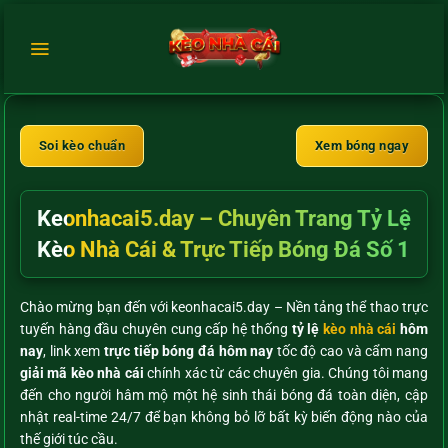
Chuyển
đến
×
nội
dung
Soi kèo chuẩn
Xem bóng ngay
Keonhacai5.day – Chuyên Trang Tỷ Lệ
Kèo Nhà Cái & Trực Tiếp Bóng Đá Số 1
Chào mừng bạn đến với keonhacai5.day – Nền tảng thể thao trực
tuyến hàng đầu chuyên cung cấp hệ thống
tỷ lệ
kèo nhà cái
hôm
nay
, link xem
trực tiếp bóng đá hôm nay
tốc độ cao và cẩm nang
giải mã kèo nhà cái
chính xác từ các chuyên gia. Chúng tôi mang
đến cho người hâm mộ một hệ sinh thái bóng đá toàn diện, cập
nhật real-time 24/7 để bạn không bỏ lỡ bất kỳ biến động nào của
thế giới túc cầu.