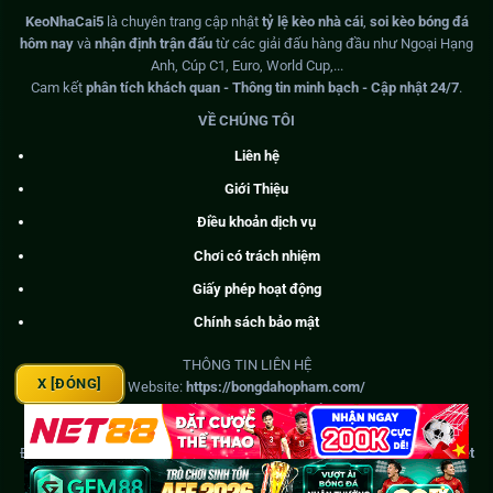
KeoNhaCai5
là chuyên trang cập nhật
tỷ lệ kèo nhà cái
,
soi kèo bóng đá
hôm nay
và
nhận định trận đấu
từ các giải đấu hàng đầu như Ngoại Hạng
Anh, Cúp C1, Euro, World Cup,...
Cam kết
phân tích khách quan - Thông tin minh bạch - Cập nhật 24/7
.
VỀ CHÚNG TÔI
Liên hệ
Giới Thiệu
Điều khoản dịch vụ
Chơi có trách nhiệm
Giấy phép hoạt động
Chính sách bảo mật
THÔNG TIN LIÊN HỆ
X [ĐÓNG]
Website:
https://bongdahopham.com/
Email:
support@vn88vip.io
Số điện thoại:
(+84) 093 786 7123
Địa chỉ:
40 Nguyễn Tri Phương, Phường 6, Quận 10, TP. Hồ Chí Minh, Việt
Nam