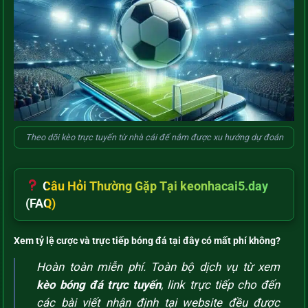
Theo dõi kèo trực tuyến từ nhà cái để nắm được xu hướng dự đoán
Câu Hỏi Thường Gặp Tại keonhacai5.day
(FAQ)
Xem tỷ lệ cược và trực tiếp bóng đá tại đây có mất phí không?
Hoàn toàn miễn phí. Toàn bộ dịch vụ từ xem
kèo bóng đá trực tuyến
, link trực tiếp cho đến
các bài viết nhận định tại website đều được