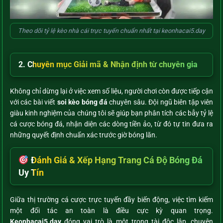
Theo dõi tỷ lệ kèo nhà cái trực tuyến chuẩn nhất tại keonhacai5.day
2. Chuyên mục Giải mã & Nhận định từ chuyên gia
Không chỉ dừng lại ở việc xem số liệu, người chơi còn được tiếp cận
với các bài viết
soi kèo bóng đá
chuyên sâu. Đội ngũ biên tập viên
giàu kinh nghiệm của chúng tôi sẽ giúp bạn phân tích các bẫy tỷ lệ
cá cược bóng đá, nhận diện các dòng tiền ảo, từ đó tự tin đưa ra
những quyết định chuẩn xác trước giờ bóng lăn.
Đánh Giá & Xếp Hạng Trang Cá Độ Bóng Đá
Uy Tín
Giữa thị trường cá cược trực tuyến đầy biến động, việc tìm kiếm
một đối tác an toàn là điều cực kỳ quan trọng.
K
eonhacai5.day
đóng vai trò là một trọng tài độc lập, chuyên