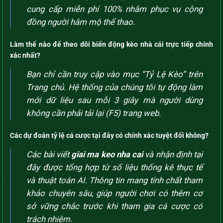
cung cấp miễn phí 100% nhằm phục vụ cộng
đồng người hâm mộ thể thao.
Làm thế nào để theo dõi biến động kèo nhà cái trực tiếp chính
xác nhất?
Bạn chỉ cần truy cập vào mục “Tỷ Lệ Kèo” trên
Trang chủ. Hệ thống của chúng tôi tự động làm
mới dữ liệu sau mỗi 3 giây mà người dùng
không cần phải tải lại (F5) trang web.
Các dự đoán tỷ lệ cá cược tại đây có chính xác tuyệt đối không?
Các bài viết
giai ma keo nha cai
và nhận định tại
đây được tổng hợp từ số liệu thống kê thực tế
và thuật toán AI. Thông tin mang tính chất tham
khảo chuyên sâu, giúp người chơi có thêm cơ
sở vững chắc trước khi tham gia cá cược có
trách nhiệm.