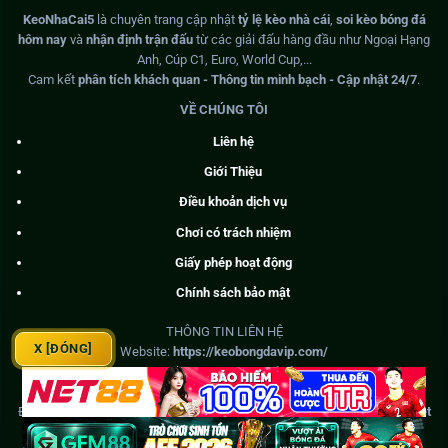
KeoNhaCai5
là chuyên trang cập nhật
tỷ lệ kèo nhà cái
,
soi kèo bóng đá
hôm nay
và
nhận định trận đấu
từ các giải đấu hàng đầu như Ngoại Hạng
Anh, Cúp C1, Euro, World Cup,...
Cam kết
phân tích khách quan - Thông tin minh bạch - Cập nhật 24/7
.
VỀ CHÚNG TÔI
Liên hệ
Giới Thiệu
Điều khoản dịch vụ
Chơi có trách nhiệm
Giấy phép hoạt động
Chính sách bảo mật
THÔNG TIN LIÊN HỆ
X [ĐÓNG]
Website:
https://keobongdavip.com/
Email:
support@vn88vip.io
Số điện thoại:
(+84) 093 786 7123
Địa chỉ:
40 Nguyễn Tri Phương, Phường 6, Quận 10, TP. Hồ Chí Minh, Việt
Nam