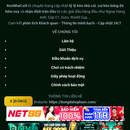
KeoNhaCai5
là chuyên trang cập nhật
tỷ lệ kèo nhà cái
,
soi kèo bóng đá
hôm nay
và
nhận định trận đấu
từ các giải đấu hàng đầu như Ngoại Hạng
Anh, Cúp C1, Euro, World Cup,...
Cam kết
phân tích khách quan - Thông tin minh bạch - Cập nhật 24/7
.
VỀ CHÚNG TÔI
Liên hệ
Giới Thiệu
Điều khoản dịch vụ
Chơi có trách nhiệm
Giấy phép hoạt động
Chính sách bảo mật
THÔNG TIN LIÊN HỆ
X [ĐÓNG]
Website:
https://bongdahopham.com/
Email:
support@vn88vip.io
Số điện thoại:
(+84) 093 786 7123
Địa chỉ:
40 Nguyễn Tri Phương, Phường 6, Quận 10, TP. Hồ Chí Minh, Việt
Nam