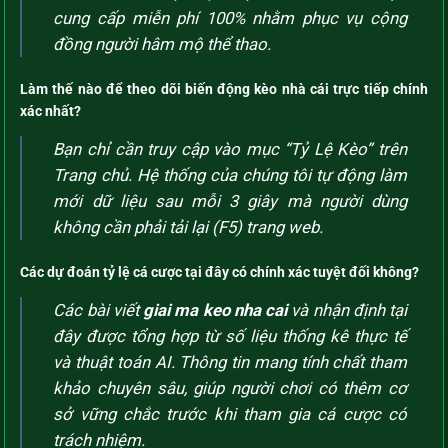
cung cấp miễn phí 100% nhằm phục vụ cộng
đồng người hâm mộ thể thao.
Làm thế nào để theo dõi biến động kèo nhà cái trực tiếp chính
xác nhất?
Bạn chỉ cần truy cập vào mục “Tỷ Lệ Kèo” trên
Trang chủ. Hệ thống của chúng tôi tự động làm
mới dữ liệu sau mỗi 3 giây mà người dùng
không cần phải tải lại (F5) trang web.
Các dự đoán tỷ lệ cá cược tại đây có chính xác tuyệt đối không?
Các bài viết
giai ma keo nha cai
và nhận định tại
đây được tổng hợp từ số liệu thống kê thực tế
và thuật toán AI. Thông tin mang tính chất tham
khảo chuyên sâu, giúp người chơi có thêm cơ
sở vững chắc trước khi tham gia cá cược có
trách nhiệm.