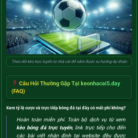
Theo dõi kèo trực tuyến từ nhà cái để nắm được xu hướng dự đoán
Câu Hỏi Thường Gặp Tại keonhacai5.day
(FAQ)
Xem tỷ lệ cược và trực tiếp bóng đá tại đây có mất phí không?
Hoàn toàn miễn phí. Toàn bộ dịch vụ từ xem
kèo bóng đá trực tuyến
, link trực tiếp cho đến
các bài viết nhận định tại website đều được