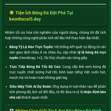
Tiện Ích Bóng Đá Đột Phá Tại
keonhacai5.day
Nhằm tối ưu hóa trải nghiệm của người dùng, chúng tôi đã tích
hợp những công nghệ phân tích dữ liệu thể thao hiện đại nhất:
Bảng Tỷ Lệ Kèo Trực Tuyến:
Hệ thống API quét tự động từ các
sàn giao dịch châu Á và châu Âu, cập nhật
tỷ lệ bóng đá trực
tuyến
(Handicap, 1×2, Tài Xỉu) chuẩn xác từng giây.
Trực Tiếp Bóng Đá Tốc Độ Cao:
Cung cấp link xem bóng đá
trực tuyến chất lượng Full HD, bình luận tiếng Việt cuốn hút,
mượt mà và hoàn toàn không giật lag.
Siêu Máy Tính AI Dự Đoán:
Ứng dụng trí tuệ nhân tạo để phân
tích phong độ, lịch sử đối đầu, từ đó đưa ra tỷ lệ
nhận định kèo
nhà cái
khách quan nhất.
Không Gian Giải Trí & Soi Kèo Bóng Đá Đỉnh