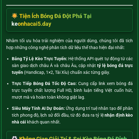
Tiện Ích Bóng Đá Đột Phá Tại
keonhacai5.day
Nhằm tối ưu hóa trải nghiệm của người dùng, chúng tôi đã tích
hợp những công nghệ phân tích dữ liệu thể thao hiện đại nhất:
Bảng Tỷ Lệ Kèo Trực Tuyến:
Hệ thống API quét tự động từ các
sàn giao dịch châu Á và châu Âu, cập nhật
tỷ lệ bóng đá trực
tuyến
(Handicap, 1×2, Tài Xỉu) chuẩn xác từng giây.
Trực Tiếp Bóng Đá Tốc Độ Cao:
Cung cấp link xem bóng đá
trực tuyến chất lượng Full HD, bình luận tiếng Việt cuốn hút,
mượt mà và hoàn toàn không giật lag.
Siêu Máy Tính AI Dự Đoán:
Ứng dụng trí tuệ nhân tạo để phân
tích phong độ, lịch sử đối đầu, từ đó đưa ra tỷ lệ
nhận định kèo
nhà cái
khách quan nhất.
Không Gian Giải Trí & Soi Kèo Bóng Đá Đỉnh