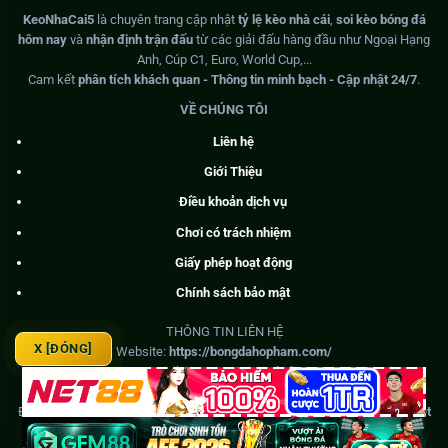
KeoNhaCai5
là chuyên trang cập nhật
tỷ lệ kèo nhà cái
,
soi kèo bóng đá
hôm nay
và
nhận định trận đấu
từ các giải đấu hàng đầu như Ngoại Hạng
Anh, Cúp C1, Euro, World Cup,...
Cam kết
phân tích khách quan - Thông tin minh bạch - Cập nhật 24/7
.
VỀ CHÚNG TÔI
Liên hệ
Giới Thiệu
Điều khoản dịch vụ
Chơi có trách nhiệm
Giấy phép hoạt động
Chính sách bảo mật
THÔNG TIN LIÊN HỆ
X [ĐÓNG]
Website:
https://bongdahopham.com/
Email:
support@vn88vip.io
Số điện thoại:
(+84) 093 786 7123
Địa chỉ:
40 Nguyễn Tri Phương, Phường 6, Quận 10, TP. Hồ Chí Minh, Việt
Nam