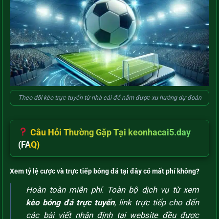
Theo dõi kèo trực tuyến từ nhà cái để nắm được xu hướng dự đoán
Câu Hỏi Thường Gặp Tại keonhacai5.day
(FAQ)
Xem tỷ lệ cược và trực tiếp bóng đá tại đây có mất phí không?
Hoàn toàn miễn phí. Toàn bộ dịch vụ từ xem
kèo bóng đá trực tuyến
, link trực tiếp cho đến
các bài viết nhận định tại website đều được