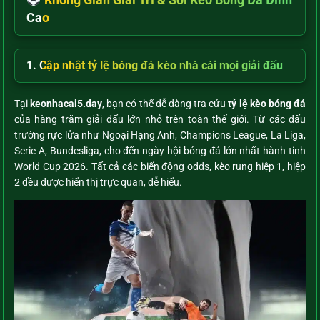
Cao
1. Cập nhật tỷ lệ bóng đá kèo nhà cái mọi giải đấu
Tại
keonhacai5.day
, bạn có thể dễ dàng tra cứu
tỷ lệ kèo bóng đá
của hàng trăm giải đấu lớn nhỏ trên toàn thế giới. Từ các đấu
trường rực lửa như Ngoại Hạng Anh, Champions League, La Liga,
Serie A, Bundesliga, cho đến ngày hội bóng đá lớn nhất hành tinh
World Cup 2026. Tất cả các biến động odds, kèo rung hiệp 1, hiệp
2 đều được hiển thị trực quan, dễ hiểu.