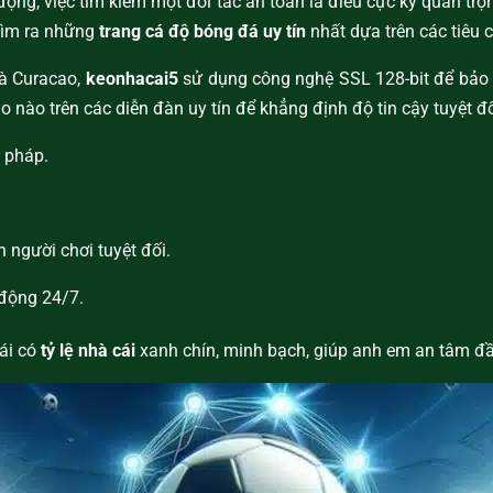
động, việc tìm kiếm một đối tác an toàn là điều cực kỳ quan trọ
 tìm ra những
trang cá độ bóng đá uy tín
nhất dựa trên các tiêu 
à Curacao,
keonhacai5
sử dụng công nghệ SSL 128-bit để bảo v
 nào trên các diễn đàn uy tín để khẳng định độ tin cậy tuyệt đố
 pháp.
 người chơi tuyệt đối.
 động 24/7.
cái có
tỷ lệ nhà cái
xanh chín, minh bạch, giúp anh em an tâm đầu 