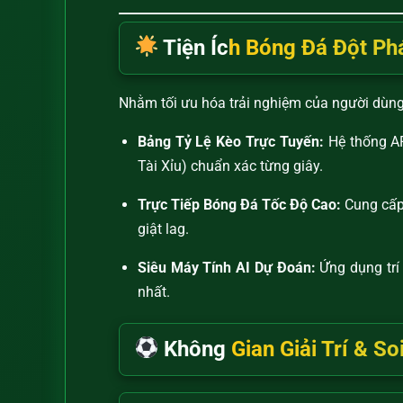
Tiện Ích Bóng Đá Đột Ph
Nhằm tối ưu hóa trải nghiệm của người dùng,
Bảng Tỷ Lệ Kèo Trực Tuyến:
Hệ thống AP
Tài Xỉu) chuẩn xác từng giây.
Trực Tiếp Bóng Đá Tốc Độ Cao:
Cung cấp 
giật lag.
Siêu Máy Tính AI Dự Đoán:
Ứng dụng trí 
nhất.
Không Gian Giải Trí & S