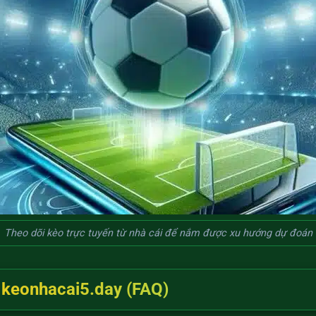
Theo dõi kèo trực tuyến từ nhà cái để nắm được xu hướng dự đoán
 keonhacai5.day (FAQ)