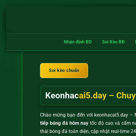
Chuyển
đến
nội
dung
Nhận định BD
Soi Kèo BĐ
Soi kèo chuẩn
Keonhacai5.day – Chuyê
Chào mừng bạn đến với keonhacai5.day – N
tiếp bóng đá hôm nay
tốc độ cao và cẩm 
thái bóng đá toàn diện, cập nhật real-time 2