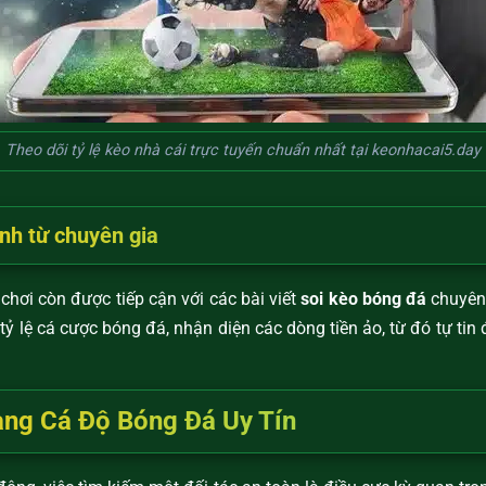
Theo dõi tỷ lệ kèo nhà cái trực tuyến chuẩn nhất tại keonhacai5.day
nh từ chuyên gia
 chơi còn được tiếp cận với các bài viết
soi kèo bóng đá
chuyên 
tỷ lệ cá cược bóng đá, nhận diện các dòng tiền ảo, từ đó tự ti
ang Cá Độ Bóng Đá Uy Tín