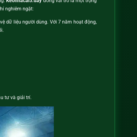
ng.
K
eonhacai5.day
đóng vai trò là một trọng
chí nghiêm ngặt:
ệ dữ liệu người dùng. Với 7 năm hoạt động,
i.
tư và giải trí.