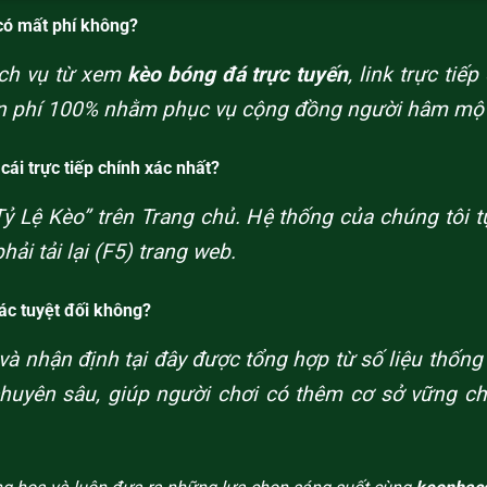
 có mất phí không?
ịch vụ từ xem
kèo bóng đá trực tuyến
, link trực tiế
n phí 100% nhằm phục vụ cộng đồng người hâm mộ 
ái trực tiếp chính xác nhất?
Tỷ Lệ Kèo” trên Trang chủ. Hệ thống của chúng tôi 
i tải lại (F5) trang web.
xác tuyệt đối không?
và nhận định tại đây được tổng hợp từ số liệu thống 
huyên sâu, giúp người chơi có thêm cơ sở vững ch