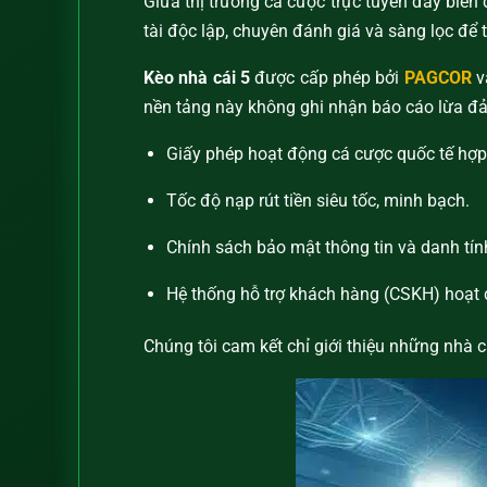
Giữa thị trường cá cược trực tuyến đầy biến 
tài độc lập, chuyên đánh giá và sàng lọc để
Kèo nhà cái 5
được cấp phép bởi
PAGCOR
v
nền tảng này không ghi nhận báo cáo lừa đảo
Giấy phép hoạt động cá cược quốc tế hợp
Tốc độ nạp rút tiền siêu tốc, minh bạch.
Chính sách bảo mật thông tin và danh tính
Hệ thống hỗ trợ khách hàng (CSKH) hoạt
Chúng tôi cam kết chỉ giới thiệu những nhà 