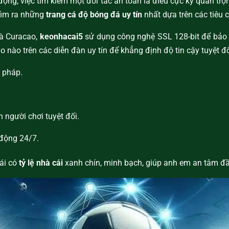
động, việc tìm kiếm một đối tác an toàn là điều cực kỳ quan trọ
 tìm ra những
trang cá độ bóng đá uy tín
nhất dựa trên các tiêu 
à Curacao,
keonhacai5
sử dụng công nghệ SSL 128-bit để bảo v
 nào trên các diễn đàn uy tín để khẳng định độ tin cậy tuyệt đố
 pháp.
 người chơi tuyệt đối.
 động 24/7.
cái có
tỷ lệ nhà cái
xanh chín, minh bạch, giúp anh em an tâm đầu 