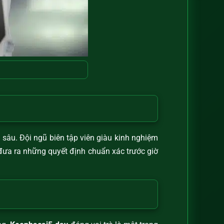
sâu. Đội ngũ biên tập viên giàu kinh nghiệm
n đưa ra những quyết định chuẩn xác trước giờ