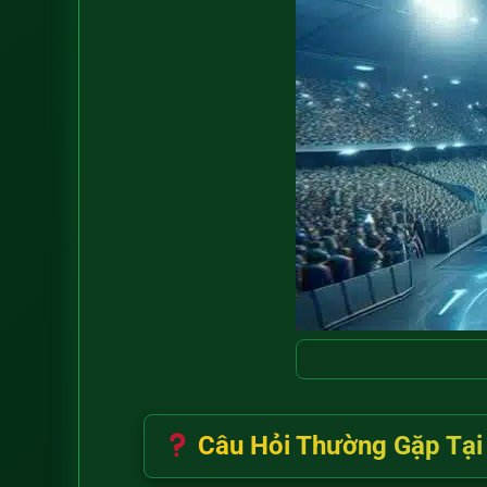
Câu Hỏi Thường Gặp Tại