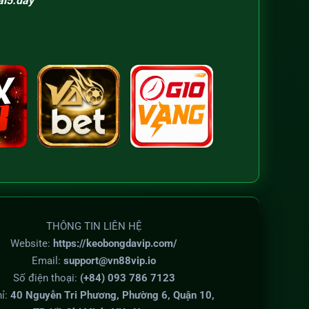
i5.day
THÔNG TIN LIÊN HỆ
Website:
https://keobongdavip.com/
Email:
support@vn88vip.io
Số điện thoại:
(+84) 093 786 7123
hỉ:
40 Nguyễn Tri Phương, Phường 6, Quận 10,