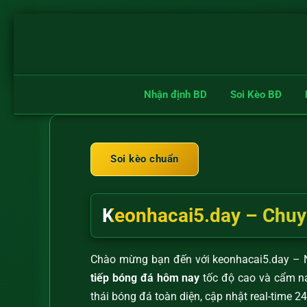
Chuyển
đến
nội
dung
Nhận định BD
Soi Kèo BĐ
Soi kèo chuẩn
Keonhacai5.day – Chuyê
Chào mừng bạn đến với keonhacai5.day – N
tiếp bóng đá hôm nay
tốc độ cao và cẩm 
thái bóng đá toàn diện, cập nhật real-time 2