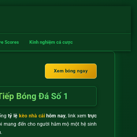
ve Scores
Kinh nghiệm cá cược
Xem bóng ngay
Tiếp Bóng Đá Số 1
hống
tỷ lệ
kèo nhà cái
hôm nay
, link xem
trực
tôi mang đến cho người hâm mộ một hệ sinh
.