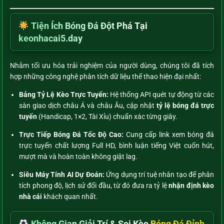
Tiện Ích Bóng Đá Đột Phá Tại
keonhacai5.day
Nhằm tối ưu hóa trải nghiệm của người dùng, chúng tôi đã tích
hợp những công nghệ phân tích dữ liệu thể thao hiện đại nhất:
Bảng Tỷ Lệ Kèo Trực Tuyến:
Hệ thống API quét tự động từ các
sàn giao dịch châu Á và châu Âu, cập nhật
tỷ lệ bóng đá trực
tuyến
(Handicap, 1×2, Tài Xỉu) chuẩn xác từng giây.
Trực Tiếp Bóng Đá Tốc Độ Cao:
Cung cấp link xem bóng đá
trực tuyến chất lượng Full HD, bình luận tiếng Việt cuốn hút,
mượt mà và hoàn toàn không giật lag.
Siêu Máy Tính AI Dự Đoán:
Ứng dụng trí tuệ nhân tạo để phân
tích phong độ, lịch sử đối đầu, từ đó đưa ra tỷ lệ
nhận định kèo
nhà cái
khách quan nhất.
Không Gian Giải Trí & Soi Kèo Bóng Đá Đỉnh