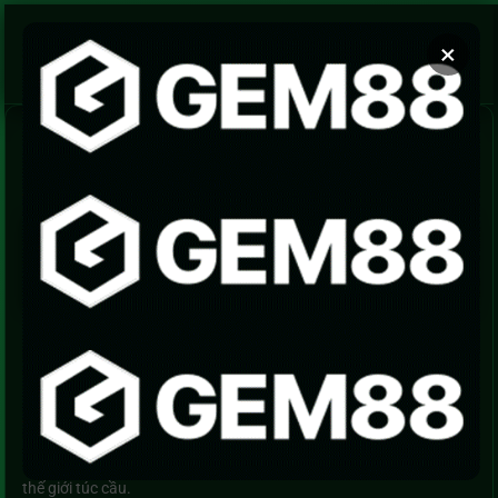
Chuyển
đến
×
nội
dung
Soi kèo chuẩn
Xem bóng ngay
Keonhacai5.day – Chuyên Trang Tỷ Lệ
Kèo Nhà Cái & Trực Tiếp Bóng Đá Số 1
Chào mừng bạn đến với keonhacai5.day – Nền tảng thể thao trực
tuyến hàng đầu chuyên cung cấp hệ thống
tỷ lệ
kèo nhà cái
hôm
nay
, link xem
trực tiếp bóng đá hôm nay
tốc độ cao và cẩm nang
giải mã kèo nhà cái
chính xác từ các chuyên gia. Chúng tôi mang
đến cho người hâm mộ một hệ sinh thái bóng đá toàn diện, cập
nhật real-time 24/7 để bạn không bỏ lỡ bất kỳ biến động nào của
thế giới túc cầu.