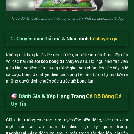
Theo dõi tỷ lệ kèo nhà cái trực tuyến chuẩn nhất tại keonhacai5.day
2. Chuyên mục Giải mã & Nhận định từ chuyên gia
Không chỉ dừng lại ở việc xem số liệu, người chơi còn được tiếp cận
với các bài viết
soi kèo bóng đá
chuyên sâu. Đội ngũ biên tập viên
giàu kinh nghiệm của chúng tôi sẽ giúp bạn phân tích các bẫy tỷ lệ
cá cược bóng đá, nhận diện các dòng tiền ảo, từ đó tự tin đưa ra
những quyết định chuẩn xác trước giờ bóng lăn.
Đánh Giá & Xếp Hạng Trang Cá Độ Bóng Đá
Uy Tín
Giữa thị trường cá cược trực tuyến đầy biến động, việc tìm kiếm
một đối tác an toàn là điều cực kỳ quan trọng.
K
eonhacai5.day
đóng vai trò là một trọng tài độc lập, chuyên