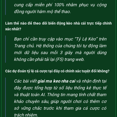
cung cấp miễn phí 100% nhằm phục vụ cộng
đồng người hâm mộ thể thao.
Làm thế nào để theo dõi biến động kèo nhà cái trực tiếp chính
xác nhất?
Bạn chỉ cần truy cập vào mục “Tỷ Lệ Kèo” trên
Trang chủ. Hệ thống của chúng tôi tự động làm
mới dữ liệu sau mỗi 3 giây mà người dùng
không cần phải tải lại (F5) trang web.
Các dự đoán tỷ lệ cá cược tại đây có chính xác tuyệt đối không?
Các bài viết
giai ma keo nha cai
và nhận định tại
đây được tổng hợp từ số liệu thống kê thực tế
và thuật toán AI. Thông tin mang tính chất tham
khảo chuyên sâu, giúp người chơi có thêm cơ
sở vững chắc trước khi tham gia cá cược có
trách nhiệm.