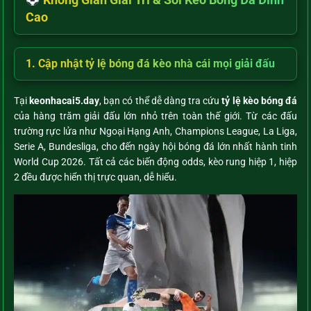
Cao
1. Cập nhật tỷ lệ bóng đá kèo nhà cái mọi giải đấu
Tại
keonhacai5.day
, bạn có thể dễ dàng tra cứu
tỷ lệ kèo bóng đá
của hàng trăm giải đấu lớn nhỏ trên toàn thế giới. Từ các đấu
trường rực lửa như Ngoại Hạng Anh, Champions League, La Liga,
Serie A, Bundesliga, cho đến ngày hội bóng đá lớn nhất hành tinh
World Cup 2026. Tất cả các biến động odds, kèo rung hiệp 1, hiệp
2 đều được hiển thị trực quan, dễ hiểu.