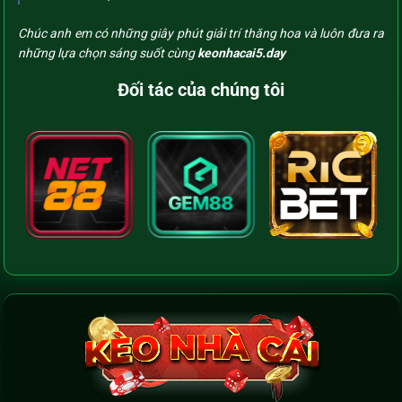
Chúc anh em có những giây phút giải trí thăng hoa và luôn đưa ra
những lựa chọn sáng suốt cùng
keonhacai5.day
Đối tác của chúng tôi