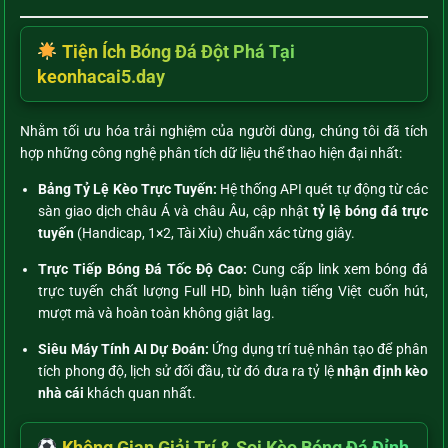
Tiện Ích Bóng Đá Đột Phá Tại
keonhacai5.day
Nhằm tối ưu hóa trải nghiệm của người dùng, chúng tôi đã tích
hợp những công nghệ phân tích dữ liệu thể thao hiện đại nhất:
Bảng Tỷ Lệ Kèo Trực Tuyến:
Hệ thống API quét tự động từ các
sàn giao dịch châu Á và châu Âu, cập nhật
tỷ lệ bóng đá trực
tuyến
(Handicap, 1×2, Tài Xỉu) chuẩn xác từng giây.
Trực Tiếp Bóng Đá Tốc Độ Cao:
Cung cấp link xem bóng đá
trực tuyến chất lượng Full HD, bình luận tiếng Việt cuốn hút,
mượt mà và hoàn toàn không giật lag.
Siêu Máy Tính AI Dự Đoán:
Ứng dụng trí tuệ nhân tạo để phân
tích phong độ, lịch sử đối đầu, từ đó đưa ra tỷ lệ
nhận định kèo
nhà cái
khách quan nhất.
Không Gian Giải Trí & Soi Kèo Bóng Đá Đỉnh