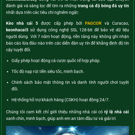
đánh giá và sàng lọc để tìm ra những
trang cá độ bóng đá uy tín
nhất dựa trên các tiêu chí nghiêm ngặt:
Kèo nhà cái 5
được cấp phép bởi
PAGCOR
và Curacao,
keonhacai5
sử dụng công nghệ SSL 128-bit để bảo vệ dữ liệu
người dùng. Với 7 năm hoạt động, nền tảng này không ghi nhận
báo cáo lừa đảo nào trên các diễn đàn uy tín để khẳng định độ tin
cậy tuyệt đối.
Giấy phép hoạt động cá cược quốc tế hợp pháp.
Tốc độ nạp rút tiền siêu tốc, minh bạch.
Chính sách bảo mật thông tin và danh tính người chơi tuyệt
đối.
Hệ thống hỗ trợ khách hàng (CSKH) hoạt động 24/7.
Chúng tôi cam kết chỉ giới thiệu những nhà cái có
tỷ lệ nhà cái
xanh chín, minh bạch, giúp anh em an tâm đầu tư và giải trí.