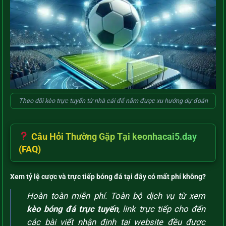
Theo dõi kèo trực tuyến từ nhà cái để nắm được xu hướng dự đoán
Câu Hỏi Thường Gặp Tại keonhacai5.day
(FAQ)
Xem tỷ lệ cược và trực tiếp bóng đá tại đây có mất phí không?
Hoàn toàn miễn phí. Toàn bộ dịch vụ từ xem
kèo bóng đá trực tuyến
, link trực tiếp cho đến
các bài viết nhận định tại website đều được