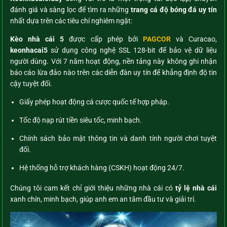
đánh giá và sàng lọc để tìm ra những
trang cá độ bóng đá uy tín
nhất dựa trên các tiêu chí nghiêm ngặt:
Kèo nhà cái 5
được cấp phép bởi
PAGCOR
và Curacao,
keonhacai5
sử dụng công nghệ SSL 128-bit để bảo vệ dữ liệu
người dùng. Với 7 năm hoạt động, nền tảng này không ghi nhận
báo cáo lừa đảo nào trên các diễn đàn uy tín để khẳng định độ tin
cậy tuyệt đối.
Giấy phép hoạt động cá cược quốc tế hợp pháp.
Tốc độ nạp rút tiền siêu tốc, minh bạch.
Chính sách bảo mật thông tin và danh tính người chơi tuyệt
đối.
Hệ thống hỗ trợ khách hàng (CSKH) hoạt động 24/7.
Chúng tôi cam kết chỉ giới thiệu những nhà cái có
tỷ lệ nhà cái
xanh chín, minh bạch, giúp anh em an tâm đầu tư và giải trí.