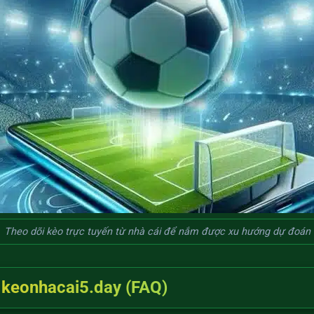
Theo dõi kèo trực tuyến từ nhà cái để nắm được xu hướng dự đoán
 keonhacai5.day (FAQ)