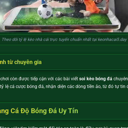
Theo dõi tỷ lệ kèo nhà cái trực tuyến chuẩn nhất tại keonhacai5.day
nh từ chuyên gia
 chơi còn được tiếp cận với các bài viết
soi kèo bóng đá
chuyên 
tỷ lệ cá cược bóng đá, nhận diện các dòng tiền ảo, từ đó tự ti
ang Cá Độ Bóng Đá Uy Tín