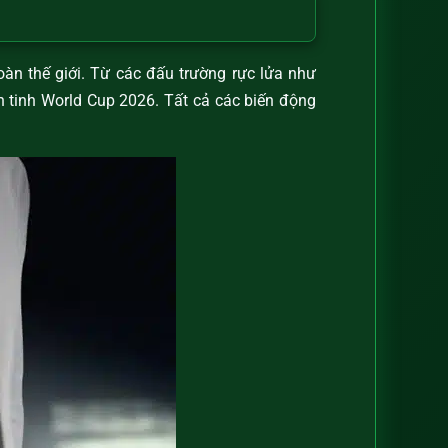
oàn thế giới. Từ các đấu trường rực lửa như
h tinh World Cup 2026. Tất cả các biến động