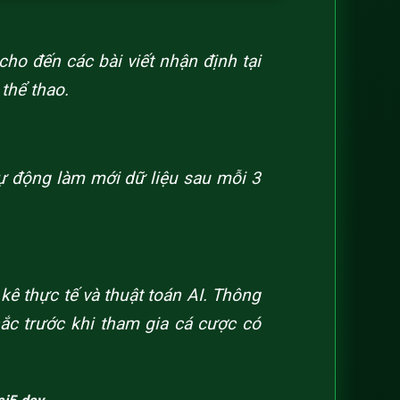
p cho đến các bài viết nhận định tại
thể thao.
tự động làm mới dữ liệu sau mỗi 3
kê thực tế và thuật toán AI. Thông
ắc trước khi tham gia cá cược có