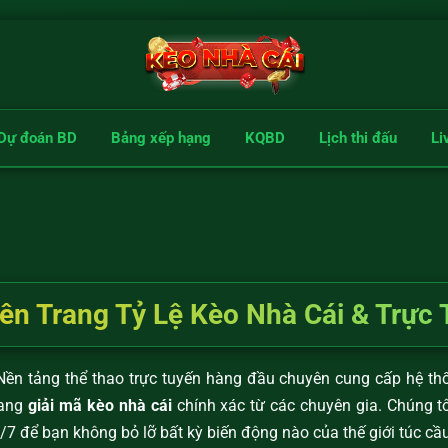
×
Dự đoán BD
Bảng xếp hạng
KQBD
Lịch thi đấu
Li
n Trang Tỷ Lệ Kèo Nhà Cái & Trực 
ền tảng thể thao trực tuyến hàng đầu chuyên cung cấp hệ t
nang
giải mã kèo nhà cái
chính xác từ các chuyên gia. Chúng 
4/7 để bạn không bỏ lỡ bất kỳ biến động nào của thế giới túc cầu