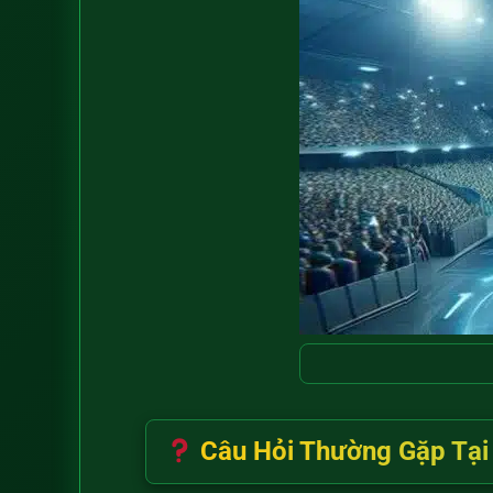
Câu Hỏi Thường Gặp Tại