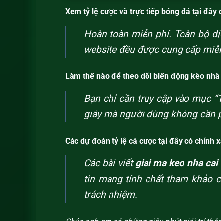
Xem tỷ lệ cược và trực tiếp bóng đá tại đây
Hoàn toàn miễn phí. Toàn bộ d
website đều được cung cấp miễ
Làm thế nào để theo dõi biến động kèo nhà c
Bạn chỉ cần truy cập vào mục “
giây mà người dùng không cần phả
Các dự đoán tỷ lệ cá cược tại đây có chính 
Các bài viết
giai ma keo nha cai
tin mang tính chất tham khảo c
trách nhiệm.