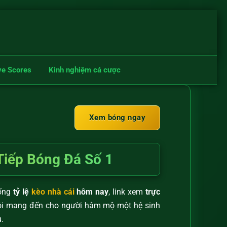
ve Scores
Kinh nghiệm cá cược
Xem bóng ngay
Tiếp Bóng Đá Số 1
hống
tỷ lệ
kèo nhà cái
hôm nay
, link xem
trực
tôi mang đến cho người hâm mộ một hệ sinh
.