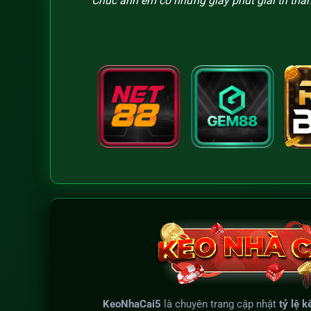
Chúc anh em có những giây phút giải trí th
KeoNhaCai5
là chuyên trang cập nhật
tỷ lệ k