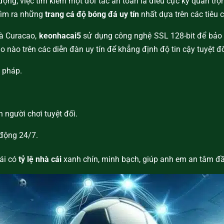
động, việc tìm kiếm một đối tác an toàn là điều cực kỳ quan trọ
 tìm ra những
trang cá độ bóng đá uy tín
nhất dựa trên các tiêu 
à Curacao,
keonhacai5
sử dụng công nghệ SSL 128-bit để bảo v
 nào trên các diễn đàn uy tín để khẳng định độ tin cậy tuyệt đố
 pháp.
 người chơi tuyệt đối.
 động 24/7.
cái có
tỷ lệ nhà cái
xanh chín, minh bạch, giúp anh em an tâm đầu 