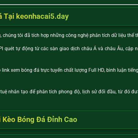
á Tại keonhacai5.day
 chúng tôi đã tích hợp những công nghệ phân tích dữ liệu thể t
I quét tự động từ các sàn giao dịch châu Á và châu Âu, cập 
link xem bóng đá trực tuyến chất lượng Full HD, bình luận tiế
tuệ nhân tạo để phân tích phong độ, lịch sử đối đầu, từ đó đưa
oi Kèo Bóng Đá Đỉnh Cao