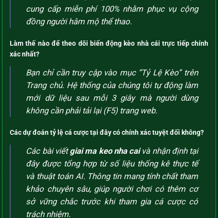
cung cấp miễn phí 100% nhằm phục vụ cộng
đồng người hâm mộ thể thao.
Làm thế nào để theo dõi biến động kèo nhà cái trực tiếp chính
xác nhất?
Bạn chỉ cần truy cập vào mục “Tỷ Lệ Kèo” trên
Trang chủ. Hệ thống của chúng tôi tự động làm
mới dữ liệu sau mỗi 3 giây mà người dùng
không cần phải tải lại (F5) trang web.
Các dự đoán tỷ lệ cá cược tại đây có chính xác tuyệt đối không?
Các bài viết
giai ma keo nha cai
và nhận định tại
đây được tổng hợp từ số liệu thống kê thực tế
và thuật toán AI. Thông tin mang tính chất tham
khảo chuyên sâu, giúp người chơi có thêm cơ
sở vững chắc trước khi tham gia cá cược có
trách nhiệm.