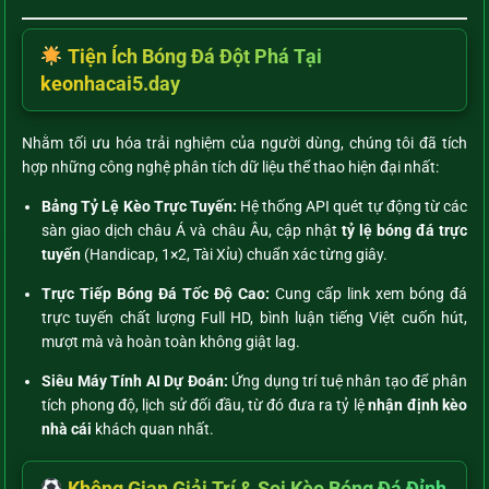
Tiện Ích Bóng Đá Đột Phá Tại
keonhacai5.day
Nhằm tối ưu hóa trải nghiệm của người dùng, chúng tôi đã tích
hợp những công nghệ phân tích dữ liệu thể thao hiện đại nhất:
Bảng Tỷ Lệ Kèo Trực Tuyến:
Hệ thống API quét tự động từ các
sàn giao dịch châu Á và châu Âu, cập nhật
tỷ lệ bóng đá trực
tuyến
(Handicap, 1×2, Tài Xỉu) chuẩn xác từng giây.
Trực Tiếp Bóng Đá Tốc Độ Cao:
Cung cấp link xem bóng đá
trực tuyến chất lượng Full HD, bình luận tiếng Việt cuốn hút,
mượt mà và hoàn toàn không giật lag.
Siêu Máy Tính AI Dự Đoán:
Ứng dụng trí tuệ nhân tạo để phân
tích phong độ, lịch sử đối đầu, từ đó đưa ra tỷ lệ
nhận định kèo
nhà cái
khách quan nhất.
Không Gian Giải Trí & Soi Kèo Bóng Đá Đỉnh