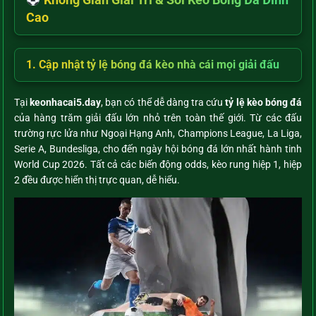
Cao
1. Cập nhật tỷ lệ bóng đá kèo nhà cái mọi giải đấu
Tại
keonhacai5.day
, bạn có thể dễ dàng tra cứu
tỷ lệ kèo bóng đá
của hàng trăm giải đấu lớn nhỏ trên toàn thế giới. Từ các đấu
trường rực lửa như Ngoại Hạng Anh, Champions League, La Liga,
Serie A, Bundesliga, cho đến ngày hội bóng đá lớn nhất hành tinh
World Cup 2026. Tất cả các biến động odds, kèo rung hiệp 1, hiệp
2 đều được hiển thị trực quan, dễ hiểu.