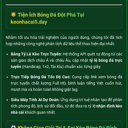
Tiện Ích Bóng Đá Đột Phá Tại
keonhacai5.day
Nhằm tối ưu hóa trải nghiệm của người dùng, chúng tôi đã tích
hợp những công nghệ phân tích dữ liệu thể thao hiện đại nhất:
Bảng Tỷ Lệ Kèo Trực Tuyến:
Hệ thống API quét tự động từ các
sàn giao dịch châu Á và châu Âu, cập nhật
tỷ lệ bóng đá trực
tuyến
(Handicap, 1×2, Tài Xỉu) chuẩn xác từng giây.
Trực Tiếp Bóng Đá Tốc Độ Cao:
Cung cấp link xem bóng đá
trực tuyến chất lượng Full HD, bình luận tiếng Việt cuốn hút,
mượt mà và hoàn toàn không giật lag.
Siêu Máy Tính AI Dự Đoán:
Ứng dụng trí tuệ nhân tạo để phân
tích phong độ, lịch sử đối đầu, từ đó đưa ra tỷ lệ
nhận định kèo
nhà cái
khách quan nhất.
Không Gian Giải Trí & Soi Kèo Bóng Đá Đỉnh