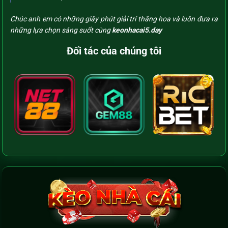
Chúc anh em có những giây phút giải trí thăng hoa và luôn đưa ra
những lựa chọn sáng suốt cùng
keonhacai5.day
Đối tác của chúng tôi
…