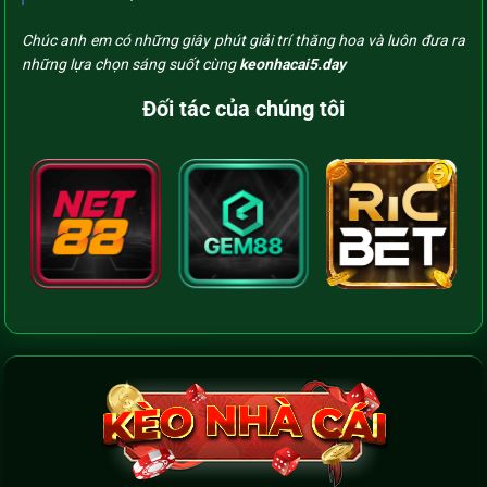
Chúc anh em có những giây phút giải trí thăng hoa và luôn đưa ra
những lựa chọn sáng suốt cùng
keonhacai5.day
Đối tác của chúng tôi