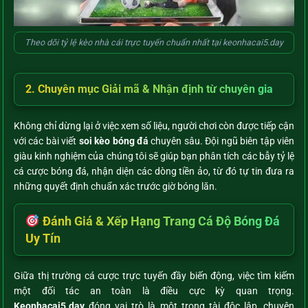
Theo dõi tỷ lệ kèo nhà cái trực tuyến chuẩn nhất tại keonhacai5.day
2. Chuyên mục Giải mã & Nhận định từ chuyên gia
Không chỉ dừng lại ở việc xem số liệu, người chơi còn được tiếp cận
với các bài viết
soi kèo bóng đá
chuyên sâu. Đội ngũ biên tập viên
giàu kinh nghiệm của chúng tôi sẽ giúp bạn phân tích các bẫy tỷ lệ
cá cược bóng đá, nhận diện các dòng tiền ảo, từ đó tự tin đưa ra
những quyết định chuẩn xác trước giờ bóng lăn.
Đánh Giá & Xếp Hạng Trang Cá Độ Bóng Đá
Uy Tín
Giữa thị trường cá cược trực tuyến đầy biến động, việc tìm kiếm
một đối tác an toàn là điều cực kỳ quan trọng.
K
eonhacai5.day
đóng vai trò là một trọng tài độc lập, chuyên