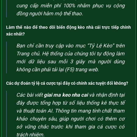
cung cấp miễn phí 100% nhằm phục vụ cộng
đồng người hâm mộ thể thao.
Làm thế nào để theo dõi biến động kèo nhà cái trực tiếp chính
xác nhất?
Bạn chỉ cần truy cập vào mục “Tỷ Lệ Kèo” trên
Trang chủ. Hệ thống của chúng tôi tự động làm
mới dữ liệu sau mỗi 3 giây mà người dùng
không cần phải tải lại (F5) trang web.
Các dự đoán tỷ lệ cá cược tại đây có chính xác tuyệt đối không?
Các bài viết
giai ma keo nha cai
và nhận định tại
đây được tổng hợp từ số liệu thống kê thực tế
và thuật toán AI. Thông tin mang tính chất tham
khảo chuyên sâu, giúp người chơi có thêm cơ
sở vững chắc trước khi tham gia cá cược có
trách nhiệm.