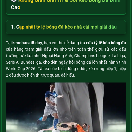
Cao
1. Cập nhật tỷ lệ bóng đá kèo nhà cái mọi giải đấu
Tại
keonhacai5.day
, bạn có thể dễ dàng tra cứu
tỷ lệ kèo bóng đá
của hàng trăm giải đấu lớn nhỏ trên toàn thế giới. Từ các đấu
trường rực lửa như Ngoại Hạng Anh, Champions League, La Liga,
Serie A, Bundesliga, cho đến ngày hội bóng đá lớn nhất hành tinh
World Cup 2026. Tất cả các biến động odds, kèo rung hiệp 1, hiệp
2 đều được hiển thị trực quan, dễ hiểu.