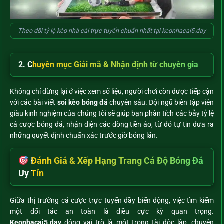
Theo dõi tỷ lệ kèo nhà cái trực tuyến chuẩn nhất tại keonhacai5.day
2. Chuyên mục Giải mã & Nhận định từ chuyên gia
Không chỉ dừng lại ở việc xem số liệu, người chơi còn được tiếp cận
với các bài viết
soi kèo bóng đá
chuyên sâu. Đội ngũ biên tập viên
giàu kinh nghiệm của chúng tôi sẽ giúp bạn phân tích các bẫy tỷ lệ
cá cược bóng đá, nhận diện các dòng tiền ảo, từ đó tự tin đưa ra
những quyết định chuẩn xác trước giờ bóng lăn.
Đánh Giá & Xếp Hạng Trang Cá Độ Bóng Đá
Uy Tín
Giữa thị trường cá cược trực tuyến đầy biến động, việc tìm kiếm
một đối tác an toàn là điều cực kỳ quan trọng.
K
eonhacai5.day
đóng vai trò là một trọng tài độc lập, chuyên