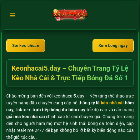
Chuyển
đến
×
nội
dung
Soi kèo chuẩn
Xem bóng ngay
Keonhacai5.day – Chuyên Trang Tỷ Lệ
Kèo Nhà Cái & Trực Tiếp Bóng Đá Số 1
Chào mừng bạn đến với keonhacai5.day – Nền tảng thể thao trực
tuyến hàng đầu chuyên cung cấp hệ thống
tỷ lệ
kèo nhà cái
hôm
nay
, link xem
trực tiếp bóng đá hôm nay
tốc độ cao và cẩm nang
giải mã kèo nhà cái
chính xác từ các chuyên gia. Chúng tôi mang
đến cho người hâm mộ một hệ sinh thái bóng đá toàn diện, cập
nhật real-time 24/7 để bạn không bỏ lỡ bất kỳ biến động nào của
thế giới túc cầu.