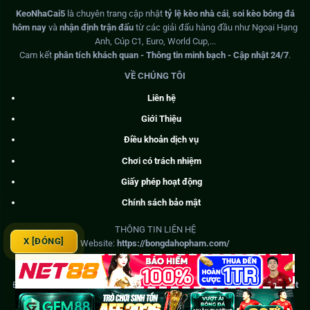
KeoNhaCai5
là chuyên trang cập nhật
tỷ lệ kèo nhà cái
,
soi kèo bóng đá
hôm nay
và
nhận định trận đấu
từ các giải đấu hàng đầu như Ngoại Hạng
Anh, Cúp C1, Euro, World Cup,...
Cam kết
phân tích khách quan - Thông tin minh bạch - Cập nhật 24/7
.
VỀ CHÚNG TÔI
Liên hệ
Giới Thiệu
Điều khoản dịch vụ
Chơi có trách nhiệm
Giấy phép hoạt động
Chính sách bảo mật
THÔNG TIN LIÊN HỆ
X [ĐÓNG]
Website:
https://bongdahopham.com/
Email:
support@vn88vip.io
Số điện thoại:
(+84) 093 786 7123
Địa chỉ:
40 Nguyễn Tri Phương, Phường 6, Quận 10, TP. Hồ Chí Minh, Việt
Nam