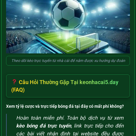
Theo dõi kèo trực tuyến từ nhà cái để nắm được xu hướng dự đoán
Câu Hỏi Thường Gặp Tại keonhacai5.day
(FAQ)
Xem tỷ lệ cược và trực tiếp bóng đá tại đây có mất phí không?
Hoàn toàn miễn phí. Toàn bộ dịch vụ từ xem
kèo bóng đá trực tuyến
, link trực tiếp cho đến
các bài viết nhận định tại website đều được