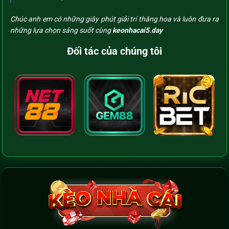
Chúc anh em có những giây phút giải trí thăng hoa và luôn đưa ra
những lựa chọn sáng suốt cùng
keonhacai5.day
Đối tác của chúng tôi