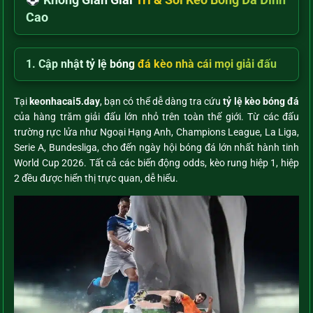
Cao
1. Cập nhật tỷ lệ bóng đá kèo nhà cái mọi giải đấu
Tại
keonhacai5.day
, bạn có thể dễ dàng tra cứu
tỷ lệ kèo bóng đá
của hàng trăm giải đấu lớn nhỏ trên toàn thế giới. Từ các đấu
trường rực lửa như Ngoại Hạng Anh, Champions League, La Liga,
Serie A, Bundesliga, cho đến ngày hội bóng đá lớn nhất hành tinh
World Cup 2026. Tất cả các biến động odds, kèo rung hiệp 1, hiệp
2 đều được hiển thị trực quan, dễ hiểu.