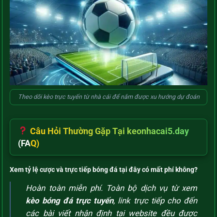
Theo dõi kèo trực tuyến từ nhà cái để nắm được xu hướng dự đoán
Câu Hỏi Thường Gặp Tại keonhacai5.day
(FAQ)
Xem tỷ lệ cược và trực tiếp bóng đá tại đây có mất phí không?
Hoàn toàn miễn phí. Toàn bộ dịch vụ từ xem
kèo bóng đá trực tuyến
, link trực tiếp cho đến
các bài viết nhận định tại website đều được