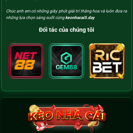
Chúc anh em có những giây phút giải trí thăng hoa và luôn đưa ra
những lựa chọn sáng suốt cùng
keonhacai5.day
Đối tác của chúng tôi