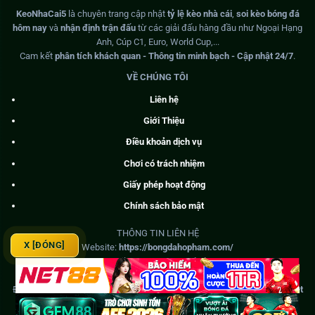
KeoNhaCai5
là chuyên trang cập nhật
tỷ lệ kèo nhà cái
,
soi kèo bóng đá
hôm nay
và
nhận định trận đấu
từ các giải đấu hàng đầu như Ngoại Hạng
Anh, Cúp C1, Euro, World Cup,...
Cam kết
phân tích khách quan - Thông tin minh bạch - Cập nhật 24/7
.
VỀ CHÚNG TÔI
Liên hệ
Giới Thiệu
Điều khoản dịch vụ
Chơi có trách nhiệm
Giấy phép hoạt động
Chính sách bảo mật
THÔNG TIN LIÊN HỆ
X [ĐÓNG]
Website:
https://bongdahopham.com/
Email:
support@vn88vip.io
Số điện thoại:
(+84) 093 786 7123
Địa chỉ:
40 Nguyễn Tri Phương, Phường 6, Quận 10, TP. Hồ Chí Minh, Việt
Nam