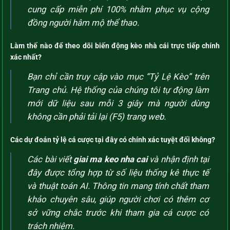
cung cấp miễn phí 100% nhằm phục vụ cộng
đồng người hâm mộ thể thao.
Làm thế nào để theo dõi biến động kèo nhà cái trực tiếp chính
xác nhất?
Bạn chỉ cần truy cập vào mục “Tỷ Lệ Kèo” trên
Trang chủ. Hệ thống của chúng tôi tự động làm
mới dữ liệu sau mỗi 3 giây mà người dùng
không cần phải tải lại (F5) trang web.
Các dự đoán tỷ lệ cá cược tại đây có chính xác tuyệt đối không?
Các bài viết
giai ma keo nha cai
và nhận định tại
đây được tổng hợp từ số liệu thống kê thực tế
và thuật toán AI. Thông tin mang tính chất tham
khảo chuyên sâu, giúp người chơi có thêm cơ
sở vững chắc trước khi tham gia cá cược có
trách nhiệm.