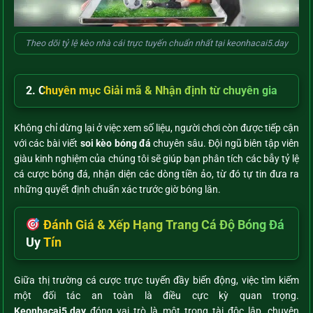
Theo dõi tỷ lệ kèo nhà cái trực tuyến chuẩn nhất tại keonhacai5.day
2. Chuyên mục Giải mã & Nhận định từ chuyên gia
Không chỉ dừng lại ở việc xem số liệu, người chơi còn được tiếp cận
với các bài viết
soi kèo bóng đá
chuyên sâu. Đội ngũ biên tập viên
giàu kinh nghiệm của chúng tôi sẽ giúp bạn phân tích các bẫy tỷ lệ
cá cược bóng đá, nhận diện các dòng tiền ảo, từ đó tự tin đưa ra
những quyết định chuẩn xác trước giờ bóng lăn.
Đánh Giá & Xếp Hạng Trang Cá Độ Bóng Đá
Uy Tín
Giữa thị trường cá cược trực tuyến đầy biến động, việc tìm kiếm
một đối tác an toàn là điều cực kỳ quan trọng.
K
eonhacai5.day
đóng vai trò là một trọng tài độc lập, chuyên