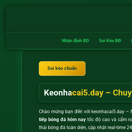
Chuyển
đến
nội
dung
Nhận định BD
Soi Kèo BĐ
Soi kèo chuẩn
Keonhacai5.day – Chuyê
Chào mừng bạn đến với keonhacai5.day – N
tiếp bóng đá hôm nay
tốc độ cao và cẩm 
thái bóng đá toàn diện, cập nhật real-time 2