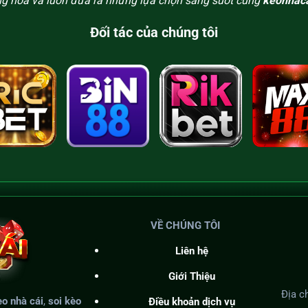
ăng hoa và luôn đưa ra những lựa chọn sáng suốt cùng
keonhaca
Đối tác của chúng tôi
VỀ CHÚNG TÔI
Liên hệ
Giới Thiệu
Địa c
èo nhà cái
,
soi kèo
Điều khoản dịch vụ