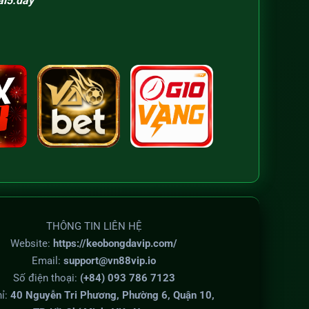
i5.day
THÔNG TIN LIÊN HỆ
Website:
https://keobongdavip.com/
Email:
support@vn88vip.io
Số điện thoại:
(+84) 093 786 7123
hỉ:
40 Nguyễn Tri Phương, Phường 6, Quận 10,