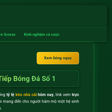
ve Scores
Kinh nghiệm cá cược
Xem bóng ngay
Tiếp Bóng Đá Số 1
hống
tỷ lệ
kèo nhà cái
hôm nay
, link xem
trực
tôi mang đến cho người hâm mộ một hệ sinh
.