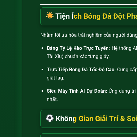
Tiện Ích Bóng Đá Đột Ph
Nhằm tối ưu hóa trải nghiệm của người dùng,
Bảng Tỷ Lệ Kèo Trực Tuyến:
Hệ thống AP
Tài Xỉu) chuẩn xác từng giây.
Trực Tiếp Bóng Đá Tốc Độ Cao:
Cung cấp 
giật lag.
Siêu Máy Tính AI Dự Đoán:
Ứng dụng trí 
nhất.
Không Gian Giải Trí & S