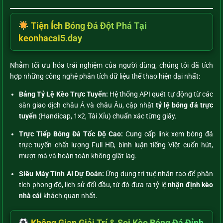
Tiện Ích Bóng Đá Đột Phá Tại
keonhacai5.day
Nhằm tối ưu hóa trải nghiệm của người dùng, chúng tôi đã tích
hợp những công nghệ phân tích dữ liệu thể thao hiện đại nhất:
Bảng Tỷ Lệ Kèo Trực Tuyến:
Hệ thống API quét tự động từ các
sàn giao dịch châu Á và châu Âu, cập nhật
tỷ lệ bóng đá trực
tuyến
(Handicap, 1×2, Tài Xỉu) chuẩn xác từng giây.
Trực Tiếp Bóng Đá Tốc Độ Cao:
Cung cấp link xem bóng đá
trực tuyến chất lượng Full HD, bình luận tiếng Việt cuốn hút,
mượt mà và hoàn toàn không giật lag.
Siêu Máy Tính AI Dự Đoán:
Ứng dụng trí tuệ nhân tạo để phân
tích phong độ, lịch sử đối đầu, từ đó đưa ra tỷ lệ
nhận định kèo
nhà cái
khách quan nhất.
Không Gian Giải Trí & Soi Kèo Bóng Đá Đỉnh