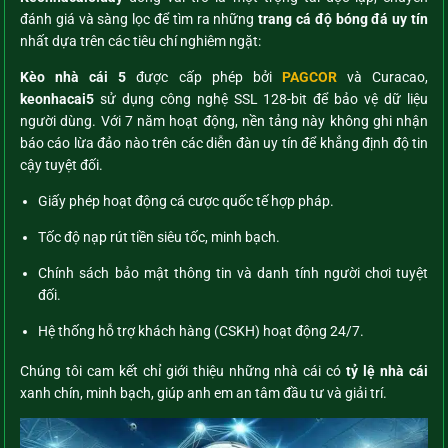
đánh giá và sàng lọc để tìm ra những
trang cá độ bóng đá uy tín
nhất dựa trên các tiêu chí nghiêm ngặt:
Kèo nhà cái 5
được cấp phép bởi
PAGCOR
và Curacao,
keonhacai5
sử dụng công nghệ SSL 128-bit để bảo vệ dữ liệu
người dùng. Với 7 năm hoạt động, nền tảng này không ghi nhận
báo cáo lừa đảo nào trên các diễn đàn uy tín để khẳng định độ tin
cậy tuyệt đối.
Giấy phép hoạt động cá cược quốc tế hợp pháp.
Tốc độ nạp rút tiền siêu tốc, minh bạch.
Chính sách bảo mật thông tin và danh tính người chơi tuyệt
đối.
Hệ thống hỗ trợ khách hàng (CSKH) hoạt động 24/7.
Chúng tôi cam kết chỉ giới thiệu những nhà cái có
tỷ lệ nhà cái
xanh chín, minh bạch, giúp anh em an tâm đầu tư và giải trí.