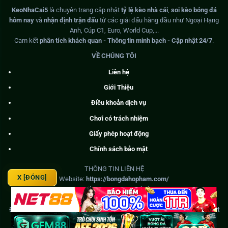
KeoNhaCai5
là chuyên trang cập nhật
tỷ lệ kèo nhà cái
,
soi kèo bóng đá
hôm nay
và
nhận định trận đấu
từ các giải đấu hàng đầu như Ngoại Hạng
Anh, Cúp C1, Euro, World Cup,...
Cam kết
phân tích khách quan - Thông tin minh bạch - Cập nhật 24/7
.
VỀ CHÚNG TÔI
Liên hệ
Giới Thiệu
Điều khoản dịch vụ
Chơi có trách nhiệm
Giấy phép hoạt động
Chính sách bảo mật
THÔNG TIN LIÊN HỆ
X [ĐÓNG]
Website:
https://bongdahopham.com/
Email:
support@vn88vip.io
Số điện thoại:
(+84) 093 786 7123
Địa chỉ:
40 Nguyễn Tri Phương, Phường 6, Quận 10, TP. Hồ Chí Minh, Việt
Nam