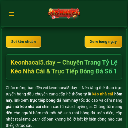
Chuyển
đến
×
nội
dung
Soi kèo chuẩn
Xem bóng ngay
Keonhacai5.day – Chuyên Trang Tỷ Lệ
Kèo Nhà Cái & Trực Tiếp Bóng Đá Số 1
Chào mừng bạn đến với keonhacai5.day – Nền tảng thể thao trực
tuyến hàng đầu chuyên cung cấp hệ thống
tỷ lệ
kèo nhà cái
hôm
nay
, link xem
trực tiếp bóng đá hôm nay
tốc độ cao và cẩm nang
giải mã kèo nhà cái
chính xác từ các chuyên gia. Chúng tôi mang
đến cho người hâm mộ một hệ sinh thái bóng đá toàn diện, cập
nhật real-time 24/7 để bạn không bỏ lỡ bất kỳ biến động nào của
thế giới túc cầu.