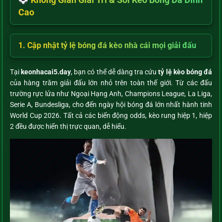
Cao
1. Cập nhật tỷ lệ bóng đá kèo nhà cái mọi giải đấu
Tại
keonhacai5.day
, bạn có thể dễ dàng tra cứu
tỷ lệ kèo bóng đá
của hàng trăm giải đấu lớn nhỏ trên toàn thế giới. Từ các đấu
trường rực lửa như Ngoại Hạng Anh, Champions League, La Liga,
Serie A, Bundesliga, cho đến ngày hội bóng đá lớn nhất hành tinh
World Cup 2026. Tất cả các biến động odds, kèo rung hiệp 1, hiệp
2 đều được hiển thị trực quan, dễ hiểu.