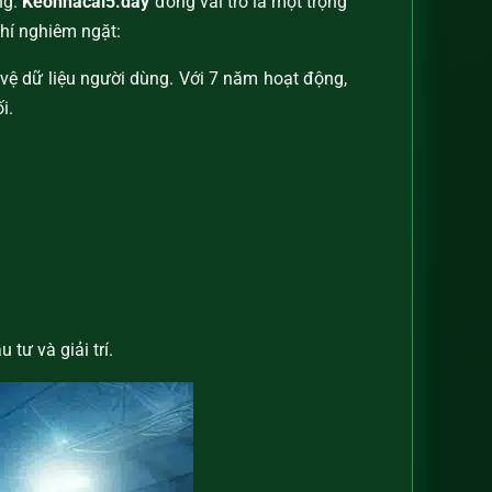
ng.
K
eonhacai5.day
đóng vai trò là một trọng
chí nghiêm ngặt:
ệ dữ liệu người dùng. Với 7 năm hoạt động,
i.
tư và giải trí.