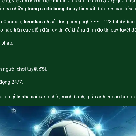
động, việc tìm kiếm một đối tác an toàn là điều cực kỳ quan trọ
 tìm ra những
trang cá độ bóng đá uy tín
nhất dựa trên các tiêu 
à Curacao,
keonhacai5
sử dụng công nghệ SSL 128-bit để bảo v
 nào trên các diễn đàn uy tín để khẳng định độ tin cậy tuyệt đố
 pháp.
 người chơi tuyệt đối.
 động 24/7.
cái có
tỷ lệ nhà cái
xanh chín, minh bạch, giúp anh em an tâm đầu 