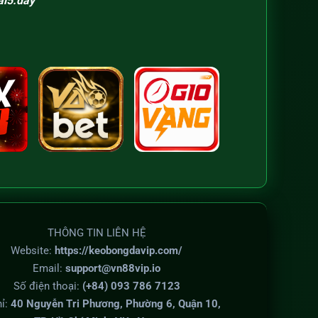
i5.day
THÔNG TIN LIÊN HỆ
Website:
https://keobongdavip.com/
Email:
support@vn88vip.io
Số điện thoại:
(+84) 093 786 7123
hỉ:
40 Nguyễn Tri Phương, Phường 6, Quận 10,