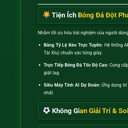
Tiện Ích Bóng Đá Đột Ph
Nhằm tối ưu hóa trải nghiệm của người dùng,
Bảng Tỷ Lệ Kèo Trực Tuyến:
Hệ thống AP
Tài Xỉu) chuẩn xác từng giây.
Trực Tiếp Bóng Đá Tốc Độ Cao:
Cung cấp 
giật lag.
Siêu Máy Tính AI Dự Đoán:
Ứng dụng trí 
nhất.
Không Gian Giải Trí & S