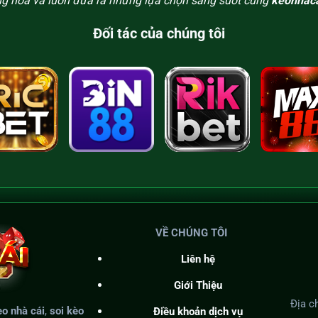
ăng hoa và luôn đưa ra những lựa chọn sáng suốt cùng
keonhaca
Đối tác của chúng tôi
VỀ CHÚNG TÔI
Liên hệ
Giới Thiệu
Địa c
èo nhà cái
,
soi kèo
Điều khoản dịch vụ