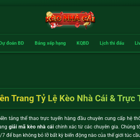
×
Dự đoán BD
Bảng xếp hạng
KQBD
Lịch thi đấu
Li
n Trang Tỷ Lệ Kèo Nhà Cái & Trực 
ền tảng thể thao trực tuyến hàng đầu chuyên cung cấp hệ t
nang
giải mã kèo nhà cái
chính xác từ các chuyên gia. Chúng 
4/7 để bạn không bỏ lỡ bất kỳ biến động nào của thế giới túc cầu