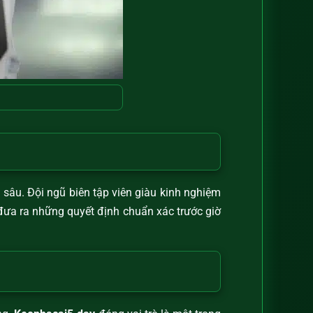
sâu. Đội ngũ biên tập viên giàu kinh nghiệm
n đưa ra những quyết định chuẩn xác trước giờ