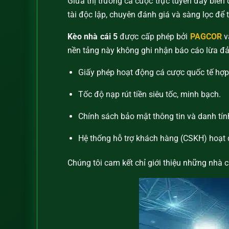
Giữa thị trường cá cược trực tuyến đầy biến 
tài độc lập, chuyên đánh giá và sàng lọc để
Kèo nhà cái 5
được cấp phép bởi
PAGCOR
v
nền tảng này không ghi nhận báo cáo lừa đảo
Giấy phép hoạt động cá cược quốc tế hợp
Tốc độ nạp rút tiền siêu tốc, minh bạch.
Chính sách bảo mật thông tin và danh tính
Hệ thống hỗ trợ khách hàng (CSKH) hoạt
Chúng tôi cam kết chỉ giới thiệu những nhà 