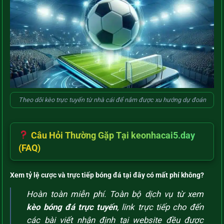
Theo dõi kèo trực tuyến từ nhà cái để nắm được xu hướng dự đoán
Câu Hỏi Thường Gặp Tại keonhacai5.day
(FAQ)
Xem tỷ lệ cược và trực tiếp bóng đá tại đây có mất phí không?
Hoàn toàn miễn phí. Toàn bộ dịch vụ từ xem
kèo bóng đá trực tuyến
, link trực tiếp cho đến
các bài viết nhận định tại website đều được