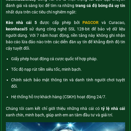
đánh giá và sàng lọc để tìm ra những
trang cá độ bóng đá uy tín
nhất dựa trên các tiêu chí nghiêm ngặt:
Kèo nhà cái 5
được cấp phép bởi
PAGCOR
và Curacao,
keonhacai5
sử dụng công nghệ SSL 128-bit để bảo vệ dữ liệu
người dùng. Với 7 năm hoạt động, nền tảng này không ghi nhận
báo cáo lừa đảo nào trên các diễn đàn uy tín để khẳng định độ tin
cậy tuyệt đối.
Giấy phép hoạt động cá cược quốc tế hợp pháp.
Tốc độ nạp rút tiền siêu tốc, minh bạch.
Chính sách bảo mật thông tin và danh tính người chơi tuyệt
đối.
Hệ thống hỗ trợ khách hàng (CSKH) hoạt động 24/7.
Chúng tôi cam kết chỉ giới thiệu những nhà cái có
tỷ lệ nhà cái
xanh chín, minh bạch, giúp anh em an tâm đầu tư và giải trí.