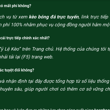
 có mất phí không?
ịch vụ từ xem
kèo bóng đá trực tuyến
, link trực tiế
n phí 100% nhằm phục vụ cộng đồng người hâm mộ 
ái trực tiếp chính xác nhất?
Tỷ Lệ Kèo” trên Trang chủ. Hệ thống của chúng tôi 
i tải lại (F5) trang web.
xác tuyệt đối không?
và nhận định tại đây được tổng hợp từ số liệu thống 
huyên sâu, giúp người chơi có thêm cơ sở vững ch