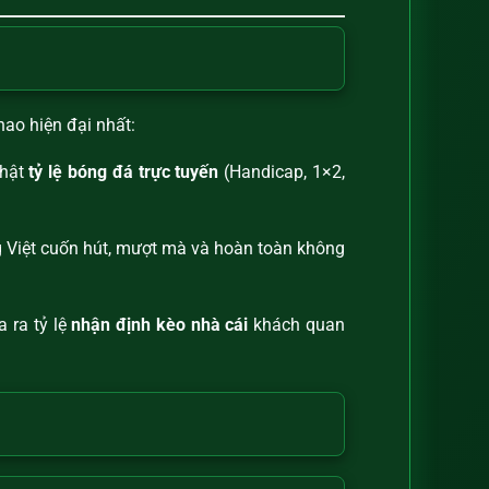
hao hiện đại nhất:
nhật
tỷ lệ bóng đá trực tuyến
(Handicap, 1×2,
ng Việt cuốn hút, mượt mà và hoàn toàn không
 ra tỷ lệ
nhận định kèo nhà cái
khách quan