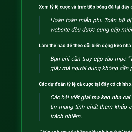
Xem tỷ lệ cược và trực tiếp bóng đá tại đây
Hoàn toàn miễn phí. Toàn bộ d
website đều được cung cấp miễ
Làm thế nào để theo dõi biến động kèo nhà c
Bạn chỉ cần truy cập vào mục “
giây mà người dùng không cần phả
Các dự đoán tỷ lệ cá cược tại đây có chính 
Các bài viết
giai ma keo nha cai
tin mang tính chất tham khảo c
trách nhiệm.