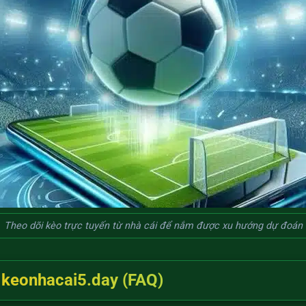
Theo dõi kèo trực tuyến từ nhà cái để nắm được xu hướng dự đoán
 keonhacai5.day (FAQ)