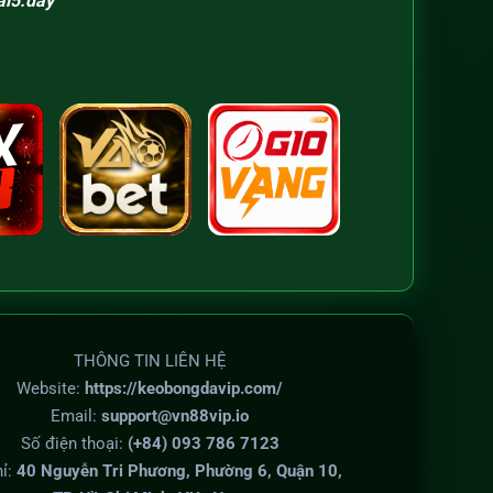
i5.day
THÔNG TIN LIÊN HỆ
Website:
https://keobongdavip.com/
Email:
support@vn88vip.io
Số điện thoại:
(+84) 093 786 7123
hỉ:
40 Nguyễn Tri Phương, Phường 6, Quận 10,