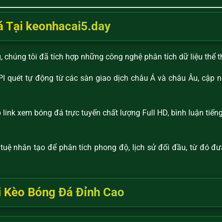
á Tại keonhacai5.day
 chúng tôi đã tích hợp những công nghệ phân tích dữ liệu thể t
I quét tự động từ các sàn giao dịch châu Á và châu Âu, cập 
link xem bóng đá trực tuyến chất lượng Full HD, bình luận tiế
tuệ nhân tạo để phân tích phong độ, lịch sử đối đầu, từ đó đưa
oi Kèo Bóng Đá Đỉnh Cao