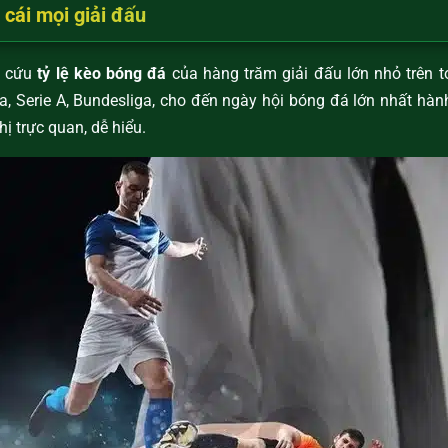
 cái mọi giải đấu
a cứu
tỷ lệ kèo bóng đá
của hàng trăm giải đấu lớn nhỏ trên t
 Serie A, Bundesliga, cho đến ngày hội bóng đá lớn nhất hàn
hị trực quan, dễ hiểu.