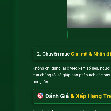
2. Chuyên mục Giải mã & Nhận đị
Không chỉ dừng lại ở việc xem số liệu, người
của chúng tôi sẽ giúp bạn phân tích các bẫy 
bóng lăn.
Đánh Giá & Xếp Hạng Tr