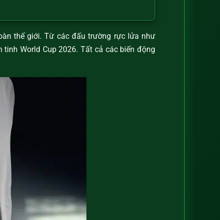
oàn thế giới. Từ các đấu trường rực lửa như
h tinh World Cup 2026. Tất cả các biến động