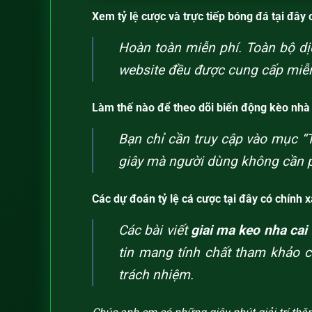
Xem tỷ lệ cược và trực tiếp bóng đá tại đây
Hoàn toàn miễn phí. Toàn bộ d
website đều được cung cấp miễ
Làm thế nào để theo dõi biến động kèo nhà c
Bạn chỉ cần truy cập vào mục “
giây mà người dùng không cần phả
Các dự đoán tỷ lệ cá cược tại đây có chính 
Các bài viết
giai ma keo nha cai
tin mang tính chất tham khảo c
trách nhiệm.