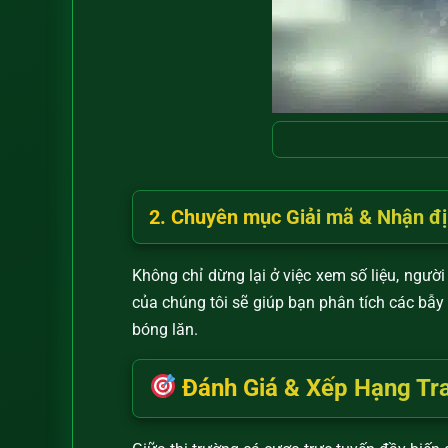
2. Chuyên mục Giải mã & Nhận đị
Không chỉ dừng lại ở việc xem số liệu, người
của chúng tôi sẽ giúp bạn phân tích các bẫy 
bóng lăn.
Đánh Giá & Xếp Hạng Tr