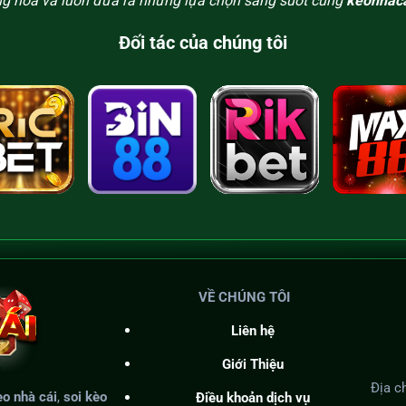
ăng hoa và luôn đưa ra những lựa chọn sáng suốt cùng
keonhaca
Đối tác của chúng tôi
VỀ CHÚNG TÔI
Liên hệ
Giới Thiệu
Địa c
èo nhà cái
,
soi kèo
Điều khoản dịch vụ