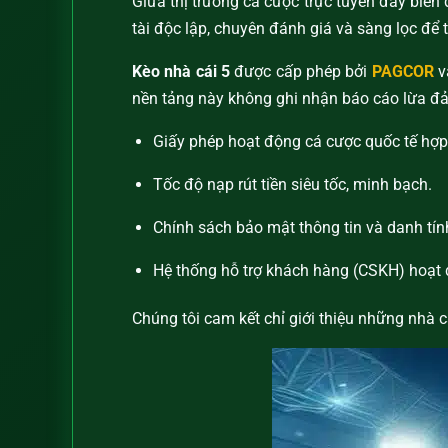
Giữa thị trường cá cược trực tuyến đầy biến 
tài độc lập, chuyên đánh giá và sàng lọc để
Kèo nhà cái 5
được cấp phép bởi
PAGCOR
v
nền tảng này không ghi nhận báo cáo lừa đảo
Giấy phép hoạt động cá cược quốc tế hợp
Tốc độ nạp rút tiền siêu tốc, minh bạch.
Chính sách bảo mật thông tin và danh tính
Hệ thống hỗ trợ khách hàng (CSKH) hoạt
Chúng tôi cam kết chỉ giới thiệu những nhà 