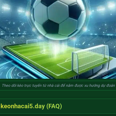
Theo dõi kèo trực tuyến từ nhà cái để nắm được xu hướng dự đoán
 keonhacai5.day (FAQ)