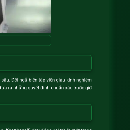
sâu. Đội ngũ biên tập viên giàu kinh nghiệm
n đưa ra những quyết định chuẩn xác trước giờ