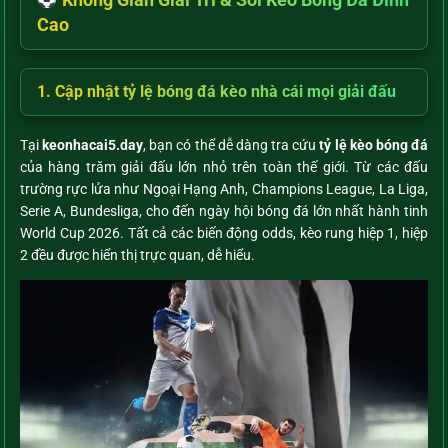
Cao
1. Cập nhật tỷ lệ bóng đá kèo nhà cái mọi giải đấu
Tại
keonhacai5.day
, bạn có thể dễ dàng tra cứu
tỷ lệ kèo bóng đá
của hàng trăm giải đấu lớn nhỏ trên toàn thế giới. Từ các đấu
trường rực lửa như Ngoại Hạng Anh, Champions League, La Liga,
Serie A, Bundesliga, cho đến ngày hội bóng đá lớn nhất hành tinh
World Cup 2026. Tất cả các biến động odds, kèo rung hiệp 1, hiệp
2 đều được hiển thị trực quan, dễ hiểu.