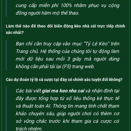
cung cấp miễn phí 100% nhằm phục vụ cộng
đồng người hâm mộ thể thao.
Làm thế nào để theo dõi biến động kèo nhà cái trực tiếp chính
xác nhất?
Bạn chỉ cần truy cập vào mục “Tỷ Lệ Kèo” trên
Trang chủ. Hệ thống của chúng tôi tự động làm
mới dữ liệu sau mỗi 3 giây mà người dùng
không cần phải tải lại (F5) trang web.
Các dự đoán tỷ lệ cá cược tại đây có chính xác tuyệt đối không?
Các bài viết
giai ma keo nha cai
và nhận định tại
đây được tổng hợp từ số liệu thống kê thực tế
và thuật toán AI. Thông tin mang tính chất tham
khảo chuyên sâu, giúp người chơi có thêm cơ
sở vững chắc trước khi tham gia cá cược có
trách nhiệm.