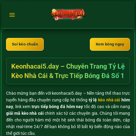
Chuyển
đến
×
nội
dung
Soi kèo chuẩn
Xem bóng ngay
Keonhacai5.day – Chuyên Trang Tỷ Lệ
Kèo Nhà Cái & Trực Tiếp Bóng Đá Số 1
Chào mừng bạn đến với keonhacai5.day – Nền tảng thể thao trực
tuyến hàng đầu chuyên cung cấp hệ thống
tỷ lệ
kèo nhà cái
hôm
nay
, link xem
trực tiếp bóng đá hôm nay
tốc độ cao và cẩm nang
giải mã kèo nhà cái
chính xác từ các chuyên gia. Chúng tôi mang
đến cho người hâm mộ một hệ sinh thái bóng đá toàn diện, cập
nhật real-time 24/7 để bạn không bỏ lỡ bất kỳ biến động nào của
thế giới túc cầu.