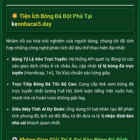
Tiện Ích Bóng Đá Đột Phá Tại
keonhacai5.day
Nhằm tối ưu hóa trải nghiệm của người dùng, chúng tôi đã tích
hợp những công nghệ phân tích dữ liệu thể thao hiện đại nhất:
Bảng Tỷ Lệ Kèo Trực Tuyến:
Hệ thống API quét tự động từ các
sàn giao dịch châu Á và châu Âu, cập nhật
tỷ lệ bóng đá trực
tuyến
(Handicap, 1×2, Tài Xỉu) chuẩn xác từng giây.
Trực Tiếp Bóng Đá Tốc Độ Cao:
Cung cấp link xem bóng đá
trực tuyến chất lượng Full HD, bình luận tiếng Việt cuốn hút,
mượt mà và hoàn toàn không giật lag.
Siêu Máy Tính AI Dự Đoán:
Ứng dụng trí tuệ nhân tạo để phân
tích phong độ, lịch sử đối đầu, từ đó đưa ra tỷ lệ
nhận định kèo
nhà cái
khách quan nhất.
Không Gian Giải Trí & Soi Kèo Bóng Đá Đỉnh