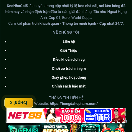
KeoNhaCai5
là chuyên trang cập nhật
tỷ lệ kèo nhà cái
,
soi kèo bóng đá
hôm nay
và
nhận định trận đấu
từ các giải đấu hàng đầu như Ngoại Hạng
Anh, Cúp C1, Euro, World Cup,...
Cam kết
phân tích khách quan - Thông tin minh bạch - Cập nhật 24/7
.
VỀ CHÚNG TÔI
Liên hệ
Giới Thiệu
Điều khoản dịch vụ
Chơi có trách nhiệm
Giấy phép hoạt động
Chính sách bảo mật
THÔNG TIN LIÊN HỆ
X [ĐÓNG]
Website:
https://bongdahopham.com/
Email:
support@vn88vip.io
Số điện thoại:
(+84) 093 786 7123
Địa chỉ:
40 Nguyễn Tri Phương, Phường 6, Quận 10, TP. Hồ Chí Minh, Việt
Nam