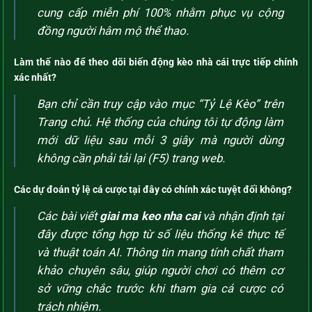
cung cấp miễn phí 100% nhằm phục vụ cộng
đồng người hâm mộ thể thao.
Làm thế nào để theo dõi biến động kèo nhà cái trực tiếp chính
xác nhất?
Bạn chỉ cần truy cập vào mục “Tỷ Lệ Kèo” trên
Trang chủ. Hệ thống của chúng tôi tự động làm
mới dữ liệu sau mỗi 3 giây mà người dùng
không cần phải tải lại (F5) trang web.
Các dự đoán tỷ lệ cá cược tại đây có chính xác tuyệt đối không?
Các bài viết
giai ma keo nha cai
và nhận định tại
đây được tổng hợp từ số liệu thống kê thực tế
và thuật toán AI. Thông tin mang tính chất tham
khảo chuyên sâu, giúp người chơi có thêm cơ
sở vững chắc trước khi tham gia cá cược có
trách nhiệm.