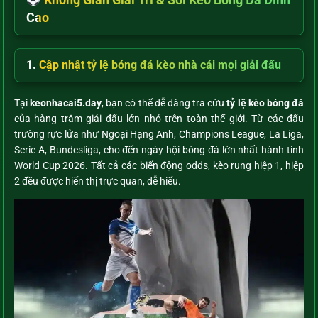
Cao
1. Cập nhật tỷ lệ bóng đá kèo nhà cái mọi giải đấu
Tại
keonhacai5.day
, bạn có thể dễ dàng tra cứu
tỷ lệ kèo bóng đá
của hàng trăm giải đấu lớn nhỏ trên toàn thế giới. Từ các đấu
trường rực lửa như Ngoại Hạng Anh, Champions League, La Liga,
Serie A, Bundesliga, cho đến ngày hội bóng đá lớn nhất hành tinh
World Cup 2026. Tất cả các biến động odds, kèo rung hiệp 1, hiệp
2 đều được hiển thị trực quan, dễ hiểu.