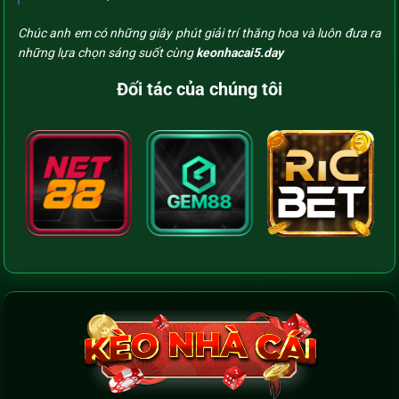
Chúc anh em có những giây phút giải trí thăng hoa và luôn đưa ra
những lựa chọn sáng suốt cùng
keonhacai5.day
Đối tác của chúng tôi