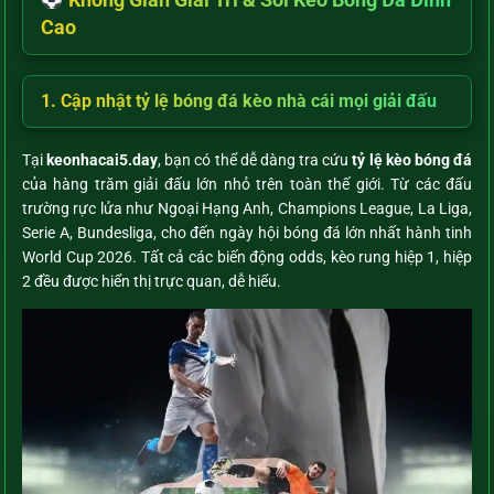
Cao
1. Cập nhật tỷ lệ bóng đá kèo nhà cái mọi giải đấu
Tại
keonhacai5.day
, bạn có thể dễ dàng tra cứu
tỷ lệ kèo bóng đá
của hàng trăm giải đấu lớn nhỏ trên toàn thế giới. Từ các đấu
trường rực lửa như Ngoại Hạng Anh, Champions League, La Liga,
Serie A, Bundesliga, cho đến ngày hội bóng đá lớn nhất hành tinh
World Cup 2026. Tất cả các biến động odds, kèo rung hiệp 1, hiệp
2 đều được hiển thị trực quan, dễ hiểu.