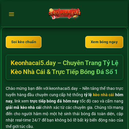
Chuyển
đến
×
nội
dung
Soi kèo chuẩn
Xem bóng ngay
Keonhacai5.day – Chuyên Trang Tỷ Lệ
Kèo Nhà Cái & Trực Tiếp Bóng Đá Số 1
Chào mừng bạn đến với keonhacai5.day – Nền tảng thể thao trực
tuyến hàng đầu chuyên cung cấp hệ thống
tỷ lệ
kèo nhà cái
hôm
nay
, link xem
trực tiếp bóng đá hôm nay
tốc độ cao và cẩm nang
giải mã kèo nhà cái
chính xác từ các chuyên gia. Chúng tôi mang
đến cho người hâm mộ một hệ sinh thái bóng đá toàn diện, cập
nhật real-time 24/7 để bạn không bỏ lỡ bất kỳ biến động nào của
thế giới túc cầu.