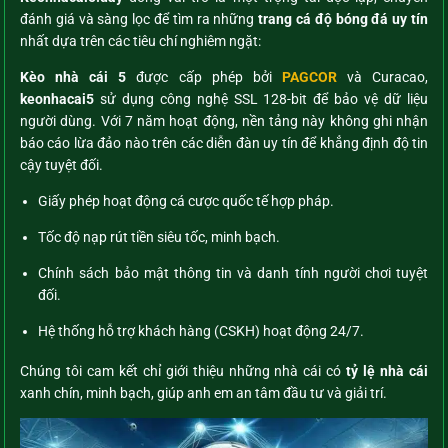
đánh giá và sàng lọc để tìm ra những
trang cá độ bóng đá uy tín
nhất dựa trên các tiêu chí nghiêm ngặt:
Kèo nhà cái 5
được cấp phép bởi
PAGCOR
và Curacao,
keonhacai5
sử dụng công nghệ SSL 128-bit để bảo vệ dữ liệu
người dùng. Với 7 năm hoạt động, nền tảng này không ghi nhận
báo cáo lừa đảo nào trên các diễn đàn uy tín để khẳng định độ tin
cậy tuyệt đối.
Giấy phép hoạt động cá cược quốc tế hợp pháp.
Tốc độ nạp rút tiền siêu tốc, minh bạch.
Chính sách bảo mật thông tin và danh tính người chơi tuyệt
đối.
Hệ thống hỗ trợ khách hàng (CSKH) hoạt động 24/7.
Chúng tôi cam kết chỉ giới thiệu những nhà cái có
tỷ lệ nhà cái
xanh chín, minh bạch, giúp anh em an tâm đầu tư và giải trí.