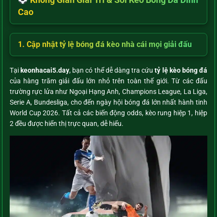
Cao
1. Cập nhật tỷ lệ bóng đá kèo nhà cái mọi giải đấu
Tại
keonhacai5.day
, bạn có thể dễ dàng tra cứu
tỷ lệ kèo bóng đá
của hàng trăm giải đấu lớn nhỏ trên toàn thế giới. Từ các đấu
trường rực lửa như Ngoại Hạng Anh, Champions League, La Liga,
Serie A, Bundesliga, cho đến ngày hội bóng đá lớn nhất hành tinh
World Cup 2026. Tất cả các biến động odds, kèo rung hiệp 1, hiệp
2 đều được hiển thị trực quan, dễ hiểu.