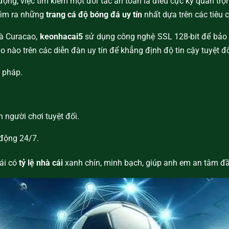
động, việc tìm kiếm một đối tác an toàn là điều cực kỳ quan trọ
 tìm ra những
trang cá độ bóng đá uy tín
nhất dựa trên các tiêu 
à Curacao,
keonhacai5
sử dụng công nghệ SSL 128-bit để bảo v
 nào trên các diễn đàn uy tín để khẳng định độ tin cậy tuyệt đố
 pháp.
 người chơi tuyệt đối.
 động 24/7.
cái có
tỷ lệ nhà cái
xanh chín, minh bạch, giúp anh em an tâm đầu 