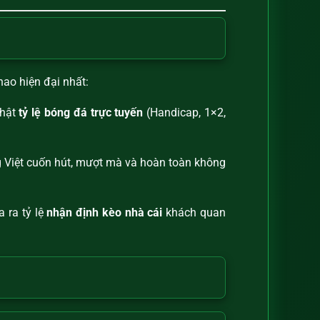
hao hiện đại nhất:
nhật
tỷ lệ bóng đá trực tuyến
(Handicap, 1×2,
ng Việt cuốn hút, mượt mà và hoàn toàn không
 ra tỷ lệ
nhận định kèo nhà cái
khách quan