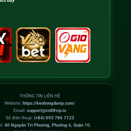
i5.day
THÔNG TIN LIÊN HỆ
Website:
https://keobongdavip.com/
Email:
support@vn88vip.io
Số điện thoại:
(+84) 093 786 7123
hỉ:
40 Nguyễn Tri Phương, Phường 6, Quận 10,