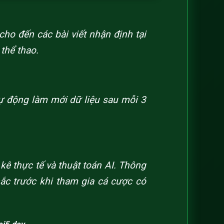
p cho đến các bài viết nhận định tại
thể thao.
tự động làm mới dữ liệu sau mỗi 3
kê thực tế và thuật toán AI. Thông
ắc trước khi tham gia cá cược có