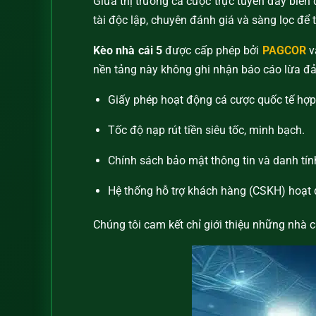
Giữa thị trường cá cược trực tuyến đầy biến 
tài độc lập, chuyên đánh giá và sàng lọc để
Kèo nhà cái 5
được cấp phép bởi
PAGCOR
v
nền tảng này không ghi nhận báo cáo lừa đảo
Giấy phép hoạt động cá cược quốc tế hợp
Tốc độ nạp rút tiền siêu tốc, minh bạch.
Chính sách bảo mật thông tin và danh tính
Hệ thống hỗ trợ khách hàng (CSKH) hoạt
Chúng tôi cam kết chỉ giới thiệu những nhà 