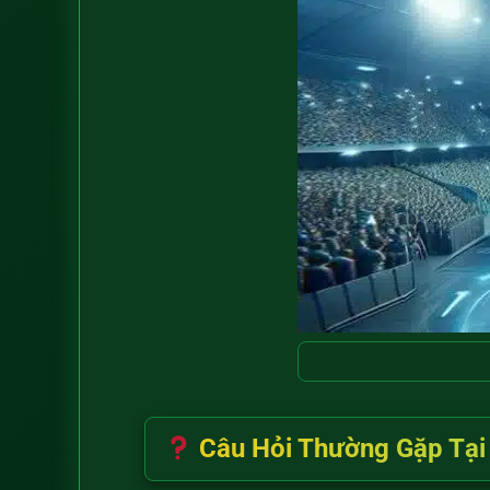
Câu Hỏi Thường Gặp Tại