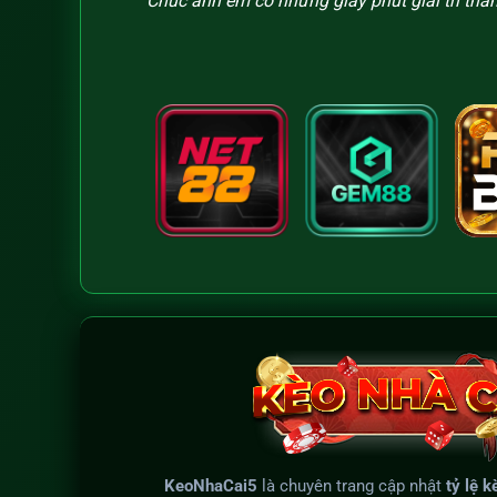
Chúc anh em có những giây phút giải trí th
KeoNhaCai5
là chuyên trang cập nhật
tỷ lệ k