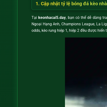
1. Cập nhật tỷ lệ bóng đá kèo nhà
Tại
keonhacai5.day
, bạn có thể dễ dàng tr
Ngoại Hạng Anh, Champions League, La Liga,
odds, kèo rung hiệp 1, hiệp 2 đều được hiển t