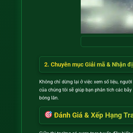
2. Chuyên mục Giải mã & Nhận đị
Không chỉ dừng lại ở việc xem số liệu, người
của chúng tôi sẽ giúp bạn phân tích các bẫy 
bóng lăn.
Đánh Giá & Xếp Hạng Tr