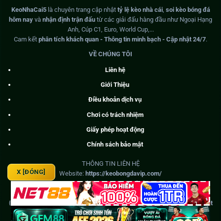
KeoNhaCai5
là chuyên trang cập nhật
tỷ lệ kèo nhà cái
,
soi kèo bóng đá
hôm nay
và
nhận định trận đấu
từ các giải đấu hàng đầu như Ngoại Hạng
Anh, Cúp C1, Euro, World Cup,...
Cam kết
phân tích khách quan - Thông tin minh bạch - Cập nhật 24/7
.
VỀ CHÚNG TÔI
Liên hệ
Giới Thiệu
Điều khoản dịch vụ
Chơi có trách nhiệm
Giấy phép hoạt động
Chính sách bảo mật
THÔNG TIN LIÊN HỆ
X [ĐÓNG]
Website:
https://keobongdavip.com/
Email:
support@vn88vip.io
Số điện thoại:
(+84) 093 786 7123
Địa chỉ:
40 Nguyễn Tri Phương, Phường 6, Quận 10, TP. Hồ Chí Minh, Việt
Nam