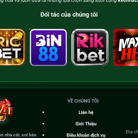
ăng hoa và luôn đưa ra những lựa chọn sáng suốt cùng
keonhaca
Đối tác của chúng tôi
VỀ CHÚNG TÔI
Liên hệ
Giới Thiệu
Địa c
èo nhà cái
,
soi kèo
Điều khoản dịch vụ