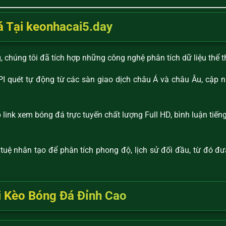
á Tại keonhacai5.day
 chúng tôi đã tích hợp những công nghệ phân tích dữ liệu thể t
I quét tự động từ các sàn giao dịch châu Á và châu Âu, cập 
link xem bóng đá trực tuyến chất lượng Full HD, bình luận tiế
tuệ nhân tạo để phân tích phong độ, lịch sử đối đầu, từ đó đưa
oi Kèo Bóng Đá Đỉnh Cao