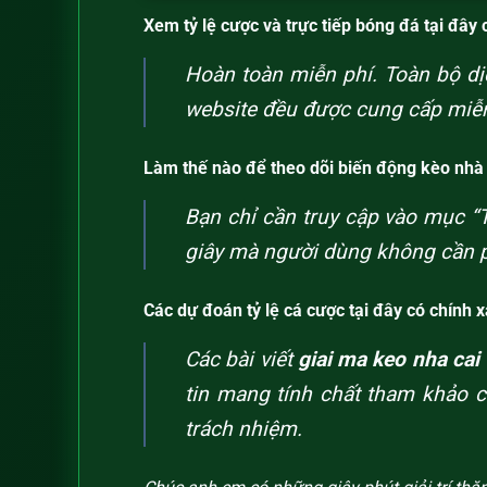
Xem tỷ lệ cược và trực tiếp bóng đá tại đây
Hoàn toàn miễn phí. Toàn bộ d
website đều được cung cấp miễ
Làm thế nào để theo dõi biến động kèo nhà c
Bạn chỉ cần truy cập vào mục “
giây mà người dùng không cần phả
Các dự đoán tỷ lệ cá cược tại đây có chính 
Các bài viết
giai ma keo nha cai
tin mang tính chất tham khảo c
trách nhiệm.