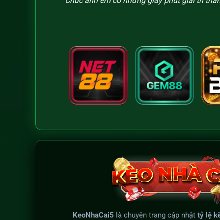
Chúc anh em có những giây phút giải trí th
KeoNhaCai5
là chuyên trang cập nhật
tỷ lệ k