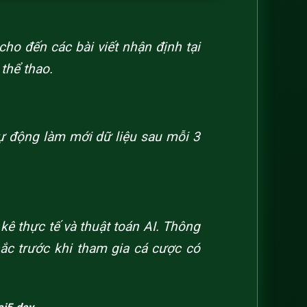
p cho đến các bài viết nhận định tại
thể thao.
tự động làm mới dữ liệu sau mỗi 3
kê thực tế và thuật toán AI. Thông
ắc trước khi tham gia cá cược có