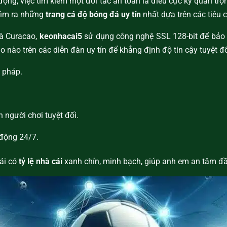
động, việc tìm kiếm một đối tác an toàn là điều cực kỳ quan trọ
 tìm ra những
trang cá độ bóng đá uy tín
nhất dựa trên các tiêu 
à Curacao,
keonhacai5
sử dụng công nghệ SSL 128-bit để bảo v
 nào trên các diễn đàn uy tín để khẳng định độ tin cậy tuyệt đố
 pháp.
 người chơi tuyệt đối.
 động 24/7.
cái có
tỷ lệ nhà cái
xanh chín, minh bạch, giúp anh em an tâm đầu 