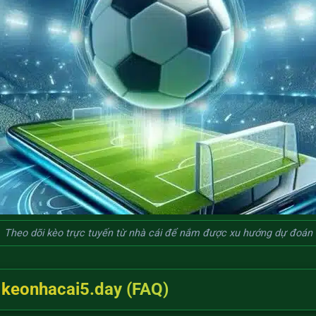
Theo dõi kèo trực tuyến từ nhà cái để nắm được xu hướng dự đoán
 keonhacai5.day (FAQ)