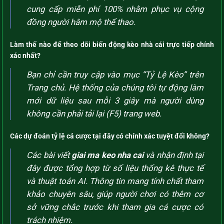
cung cấp miễn phí 100% nhằm phục vụ cộng
đồng người hâm mộ thể thao.
Làm thế nào để theo dõi biến động kèo nhà cái trực tiếp chính
xác nhất?
Bạn chỉ cần truy cập vào mục “Tỷ Lệ Kèo” trên
Trang chủ. Hệ thống của chúng tôi tự động làm
mới dữ liệu sau mỗi 3 giây mà người dùng
không cần phải tải lại (F5) trang web.
Các dự đoán tỷ lệ cá cược tại đây có chính xác tuyệt đối không?
Các bài viết
giai ma keo nha cai
và nhận định tại
đây được tổng hợp từ số liệu thống kê thực tế
và thuật toán AI. Thông tin mang tính chất tham
khảo chuyên sâu, giúp người chơi có thêm cơ
sở vững chắc trước khi tham gia cá cược có
trách nhiệm.