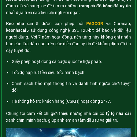
đánh giá và sàng lọc để tìm ra những
trang cá độ bóng đá uy tín
nhất dựa trên các tiêu chí nghiêm ngặt:
Kèo nhà cái 5
được cấp phép bởi
PAGCOR
và Curacao,
keonhacai5
sử dụng công nghệ SSL 128-bit để bảo vệ dữ liệu
người dùng. Với 7 năm hoạt động, nền tảng này không ghi nhận
báo cáo lừa đảo nào trên các diễn đàn uy tín để khẳng định độ tin
cậy tuyệt đối.
Giấy phép hoạt động cá cược quốc tế hợp pháp.
Tốc độ nạp rút tiền siêu tốc, minh bạch.
Chính sách bảo mật thông tin và danh tính người chơi tuyệt
đối.
Hệ thống hỗ trợ khách hàng (CSKH) hoạt động 24/7.
Chúng tôi cam kết chỉ giới thiệu những nhà cái có
tỷ lệ nhà cái
xanh chín, minh bạch, giúp anh em an tâm đầu tư và giải trí.