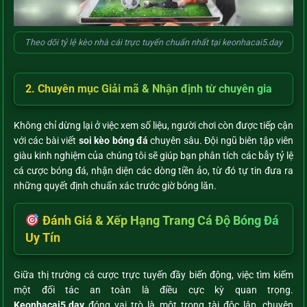
Theo dõi tỷ lệ kèo nhà cái trực tuyến chuẩn nhất tại keonhacai5.day
2. Chuyên mục Giải mã & Nhận định từ chuyên gia
Không chỉ dừng lại ở việc xem số liệu, người chơi còn được tiếp cận
với các bài viết
soi kèo bóng đá
chuyên sâu. Đội ngũ biên tập viên
giàu kinh nghiệm của chúng tôi sẽ giúp bạn phân tích các bẫy tỷ lệ
cá cược bóng đá, nhận diện các dòng tiền ảo, từ đó tự tin đưa ra
những quyết định chuẩn xác trước giờ bóng lăn.
Đánh Giá & Xếp Hạng Trang Cá Độ Bóng Đá
Uy Tín
Giữa thị trường cá cược trực tuyến đầy biến động, việc tìm kiếm
một đối tác an toàn là điều cực kỳ quan trọng.
K
eonhacai5.day
đóng vai trò là một trọng tài độc lập, chuyên