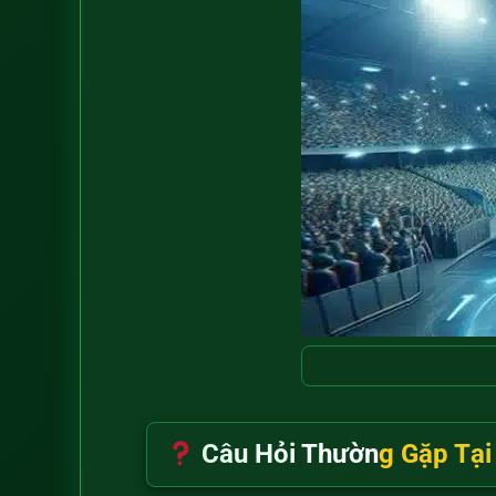
Câu Hỏi Thường Gặp Tại