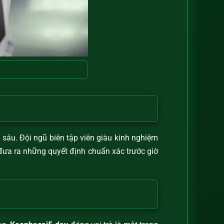
sâu. Đội ngũ biên tập viên giàu kinh nghiệm
n đưa ra những quyết định chuẩn xác trước giờ