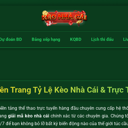
×
Dự đoán BD
Bảng xếp hạng
KQBD
Lịch thi đấu
Li
n Trang Tỷ Lệ Kèo Nhà Cái & Trực 
ền tảng thể thao trực tuyến hàng đầu chuyên cung cấp hệ t
nang
giải mã kèo nhà cái
chính xác từ các chuyên gia. Chúng 
4/7 để bạn không bỏ lỡ bất kỳ biến động nào của thế giới túc cầu