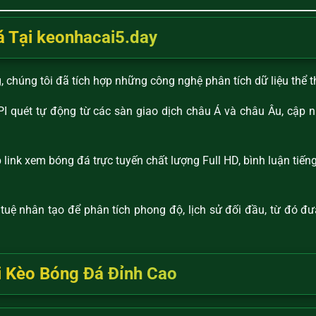
á Tại keonhacai5.day
 chúng tôi đã tích hợp những công nghệ phân tích dữ liệu thể t
I quét tự động từ các sàn giao dịch châu Á và châu Âu, cập 
link xem bóng đá trực tuyến chất lượng Full HD, bình luận tiế
tuệ nhân tạo để phân tích phong độ, lịch sử đối đầu, từ đó đưa
oi Kèo Bóng Đá Đỉnh Cao