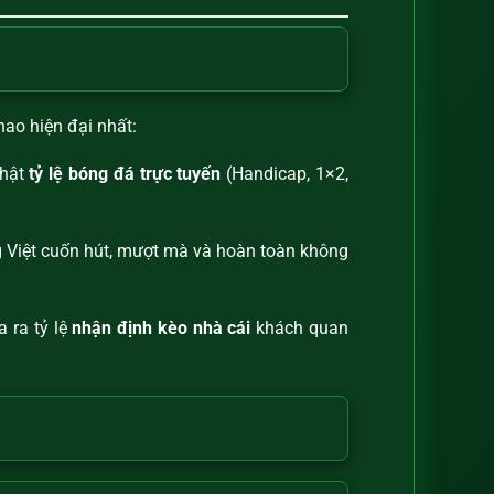
hao hiện đại nhất:
nhật
tỷ lệ bóng đá trực tuyến
(Handicap, 1×2,
ng Việt cuốn hút, mượt mà và hoàn toàn không
 ra tỷ lệ
nhận định kèo nhà cái
khách quan