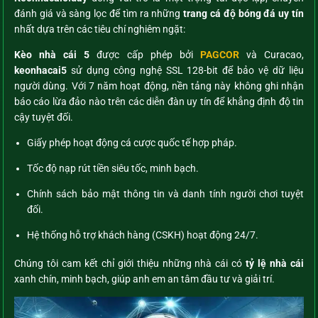
đánh giá và sàng lọc để tìm ra những
trang cá độ bóng đá uy tín
nhất dựa trên các tiêu chí nghiêm ngặt:
Kèo nhà cái 5
được cấp phép bởi
PAGCOR
và Curacao,
keonhacai5
sử dụng công nghệ SSL 128-bit để bảo vệ dữ liệu
người dùng. Với 7 năm hoạt động, nền tảng này không ghi nhận
báo cáo lừa đảo nào trên các diễn đàn uy tín để khẳng định độ tin
cậy tuyệt đối.
Giấy phép hoạt động cá cược quốc tế hợp pháp.
Tốc độ nạp rút tiền siêu tốc, minh bạch.
Chính sách bảo mật thông tin và danh tính người chơi tuyệt
đối.
Hệ thống hỗ trợ khách hàng (CSKH) hoạt động 24/7.
Chúng tôi cam kết chỉ giới thiệu những nhà cái có
tỷ lệ nhà cái
xanh chín, minh bạch, giúp anh em an tâm đầu tư và giải trí.