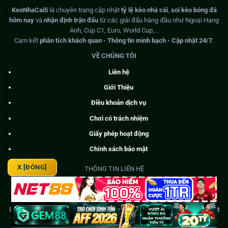
KeoNhaCai5
là chuyên trang cập nhật
tỷ lệ kèo nhà cái
,
soi kèo bóng đá
hôm nay
và
nhận định trận đấu
từ các giải đấu hàng đầu như Ngoại Hạng
Anh, Cúp C1, Euro, World Cup,...
Cam kết
phân tích khách quan - Thông tin minh bạch - Cập nhật 24/7
.
VỀ CHÚNG TÔI
Liên hệ
Giới Thiệu
Điều khoản dịch vụ
Chơi có trách nhiệm
Giấy phép hoạt động
Chính sách bảo mật
X [ĐÓNG]
THÔNG TIN LIÊN HỆ
Website:
https://bongdahopham.com/
Email:
support@vn88vip.io
Số điện thoại:
(+84) 093 786 7123
Địa chỉ:
40 Nguyễn Tri Phương, Phường 6, Quận 10, TP. Hồ Chí Minh, Việt
Nam