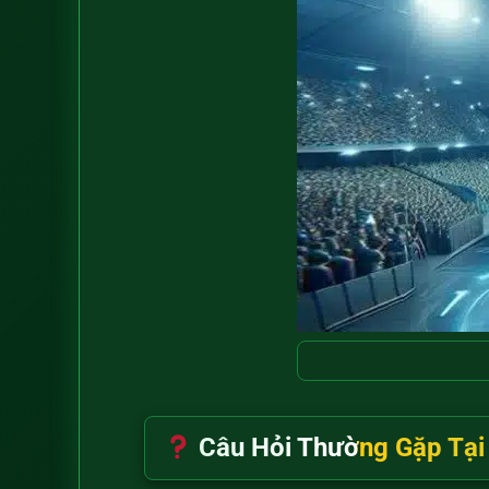
Câu Hỏi Thường Gặp Tại