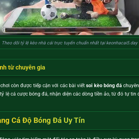
Theo dõi tỷ lệ kèo nhà cái trực tuyến chuẩn nhất tại keonhacai5.day
nh từ chuyên gia
 chơi còn được tiếp cận với các bài viết
soi kèo bóng đá
chuyên 
tỷ lệ cá cược bóng đá, nhận diện các dòng tiền ảo, từ đó tự ti
ang Cá Độ Bóng Đá Uy Tín