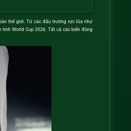
oàn thế giới. Từ các đấu trường rực lửa như
h tinh World Cup 2026. Tất cả các biến động