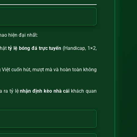
hao hiện đại nhất:
nhật
tỷ lệ bóng đá trực tuyến
(Handicap, 1×2,
ng Việt cuốn hút, mượt mà và hoàn toàn không
 ra tỷ lệ
nhận định kèo nhà cái
khách quan