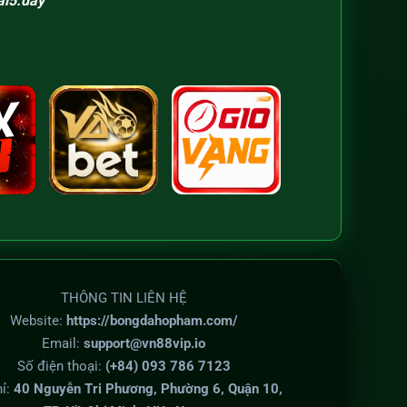
i5.day
THÔNG TIN LIÊN HỆ
Website:
https://bongdahopham.com/
Email:
support@vn88vip.io
Số điện thoại:
(+84) 093 786 7123
hỉ:
40 Nguyễn Tri Phương, Phường 6, Quận 10,