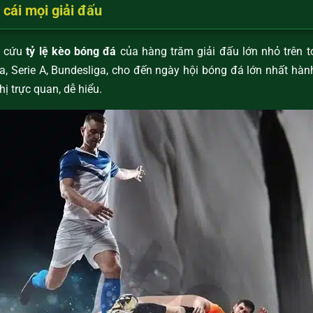
 cái mọi giải đấu
a cứu
tỷ lệ kèo bóng đá
của hàng trăm giải đấu lớn nhỏ trên t
 Serie A, Bundesliga, cho đến ngày hội bóng đá lớn nhất hàn
hị trực quan, dễ hiểu.