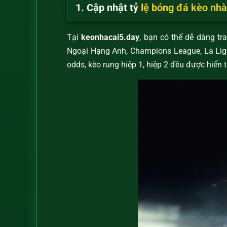
1. Cập nhật tỷ lệ bóng đá kèo nhà
Tại
keonhacai5.day
, bạn có thể dễ dàng tr
Ngoại Hạng Anh, Champions League, La Liga,
odds, kèo rung hiệp 1, hiệp 2 đều được hiển t