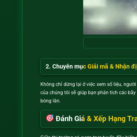
2. Chuyên mục Giải mã & Nhận đị
Không chỉ dừng lại ở việc xem số liệu, người
của chúng tôi sẽ giúp bạn phân tích các bẫy 
bóng lăn.
Đánh Giá & Xếp Hạng Tr