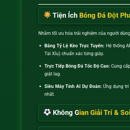
Tiện Ích Bóng Đá Đột Ph
Nhằm tối ưu hóa trải nghiệm của người dùng,
Bảng Tỷ Lệ Kèo Trực Tuyến:
Hệ thống AP
Tài Xỉu) chuẩn xác từng giây.
Trực Tiếp Bóng Đá Tốc Độ Cao:
Cung cấp 
giật lag.
Siêu Máy Tính AI Dự Đoán:
Ứng dụng trí 
nhất.
Không Gian Giải Trí & S