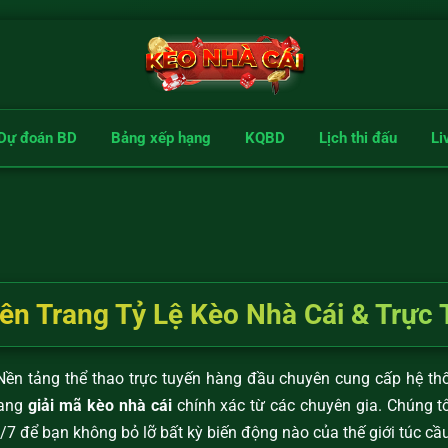
×
Dự đoán BD
Bảng xếp hạng
KQBD
Lịch thi đấu
Li
n Trang Tỷ Lệ Kèo Nhà Cái & Trực 
ền tảng thể thao trực tuyến hàng đầu chuyên cung cấp hệ t
nang
giải mã kèo nhà cái
chính xác từ các chuyên gia. Chúng 
4/7 để bạn không bỏ lỡ bất kỳ biến động nào của thế giới túc cầu