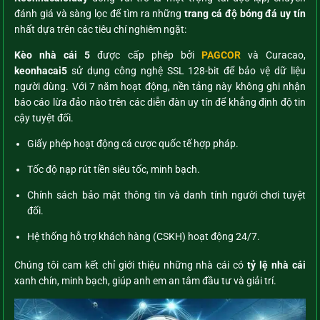
đánh giá và sàng lọc để tìm ra những
trang cá độ bóng đá uy tín
nhất dựa trên các tiêu chí nghiêm ngặt:
Kèo nhà cái 5
được cấp phép bởi
PAGCOR
và Curacao,
keonhacai5
sử dụng công nghệ SSL 128-bit để bảo vệ dữ liệu
người dùng. Với 7 năm hoạt động, nền tảng này không ghi nhận
báo cáo lừa đảo nào trên các diễn đàn uy tín để khẳng định độ tin
cậy tuyệt đối.
Giấy phép hoạt động cá cược quốc tế hợp pháp.
Tốc độ nạp rút tiền siêu tốc, minh bạch.
Chính sách bảo mật thông tin và danh tính người chơi tuyệt
đối.
Hệ thống hỗ trợ khách hàng (CSKH) hoạt động 24/7.
Chúng tôi cam kết chỉ giới thiệu những nhà cái có
tỷ lệ nhà cái
xanh chín, minh bạch, giúp anh em an tâm đầu tư và giải trí.