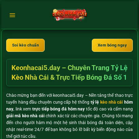
Chuyển
đến
×
nội
dung
Soi kèo chuẩn
Xem bóng ngay
Keonhacai5.day – Chuyên Trang Tỷ Lệ
Kèo Nhà Cái & Trực Tiếp Bóng Đá Số 1
Chào mừng bạn đến với keonhacai5.day – Nền tảng thể thao trực
tuyến hàng đầu chuyên cung cấp hệ thống
tỷ lệ
kèo nhà cái
hôm
nay
, link xem
trực tiếp bóng đá hôm nay
tốc độ cao và cẩm nang
giải mã kèo nhà cái
chính xác từ các chuyên gia. Chúng tôi mang
đến cho người hâm mộ một hệ sinh thái bóng đá toàn diện, cập
nhật real-time 24/7 để bạn không bỏ lỡ bất kỳ biến động nào của
thế giới túc cầu.