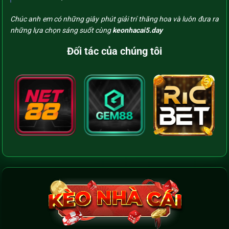
Chúc anh em có những giây phút giải trí thăng hoa và luôn đưa ra
những lựa chọn sáng suốt cùng
keonhacai5.day
Đối tác của chúng tôi