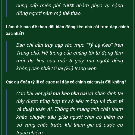
cung cấp miễn phí 100% nhằm phục vụ cộng
đồng người hâm mộ thể thao.
Làm thế nào để theo dõi biến động kèo nhà cái trực tiếp chính
xác nhất?
Bạn chỉ cần truy cập vào mục “Tỷ Lệ Kèo” trên
Trang chủ. Hệ thống của chúng tôi tự động làm
mới dữ liệu sau mỗi 3 giây mà người dùng
không cần phải tải lại (F5) trang web.
Các dự đoán tỷ lệ cá cược tại đây có chính xác tuyệt đối không?
Các bài viết
giai ma keo nha cai
và nhận định tại
đây được tổng hợp từ số liệu thống kê thực tế
và thuật toán AI. Thông tin mang tính chất tham
khảo chuyên sâu, giúp người chơi có thêm cơ
sở vững chắc trước khi tham gia cá cược có
trách nhiệm.