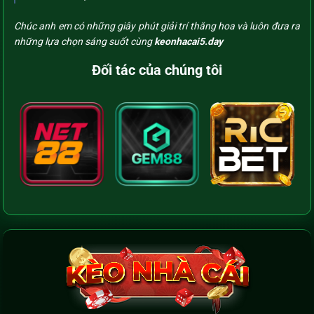
Chúc anh em có những giây phút giải trí thăng hoa và luôn đưa ra
những lựa chọn sáng suốt cùng
keonhacai5.day
Đối tác của chúng tôi