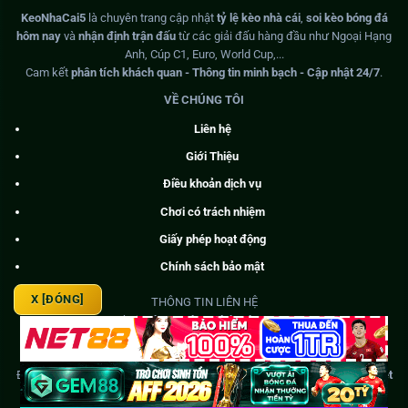
KeoNhaCai5
là chuyên trang cập nhật
tỷ lệ kèo nhà cái
,
soi kèo bóng đá
hôm nay
và
nhận định trận đấu
từ các giải đấu hàng đầu như Ngoại Hạng
Anh, Cúp C1, Euro, World Cup,...
Cam kết
phân tích khách quan - Thông tin minh bạch - Cập nhật 24/7
.
VỀ CHÚNG TÔI
Liên hệ
Giới Thiệu
Điều khoản dịch vụ
Chơi có trách nhiệm
Giấy phép hoạt động
Chính sách bảo mật
X [ĐÓNG]
THÔNG TIN LIÊN HỆ
Website:
https://bongdahopham.com/
Email:
support@vn88vip.io
Số điện thoại:
(+84) 093 786 7123
Địa chỉ:
40 Nguyễn Tri Phương, Phường 6, Quận 10, TP. Hồ Chí Minh, Việt
Nam