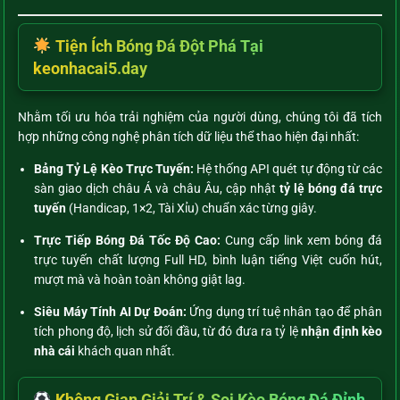
Tiện Ích Bóng Đá Đột Phá Tại
keonhacai5.day
Nhằm tối ưu hóa trải nghiệm của người dùng, chúng tôi đã tích
hợp những công nghệ phân tích dữ liệu thể thao hiện đại nhất:
Bảng Tỷ Lệ Kèo Trực Tuyến:
Hệ thống API quét tự động từ các
sàn giao dịch châu Á và châu Âu, cập nhật
tỷ lệ bóng đá trực
tuyến
(Handicap, 1×2, Tài Xỉu) chuẩn xác từng giây.
Trực Tiếp Bóng Đá Tốc Độ Cao:
Cung cấp link xem bóng đá
trực tuyến chất lượng Full HD, bình luận tiếng Việt cuốn hút,
mượt mà và hoàn toàn không giật lag.
Siêu Máy Tính AI Dự Đoán:
Ứng dụng trí tuệ nhân tạo để phân
tích phong độ, lịch sử đối đầu, từ đó đưa ra tỷ lệ
nhận định kèo
nhà cái
khách quan nhất.
Không Gian Giải Trí & Soi Kèo Bóng Đá Đỉnh