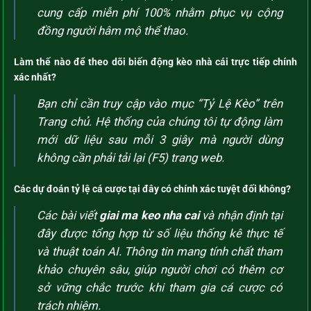
cung cấp miễn phí 100% nhằm phục vụ cộng
đồng người hâm mộ thể thao.
Làm thế nào để theo dõi biến động kèo nhà cái trực tiếp chính
xác nhất?
Bạn chỉ cần truy cập vào mục “Tỷ Lệ Kèo” trên
Trang chủ. Hệ thống của chúng tôi tự động làm
mới dữ liệu sau mỗi 3 giây mà người dùng
không cần phải tải lại (F5) trang web.
Các dự đoán tỷ lệ cá cược tại đây có chính xác tuyệt đối không?
Các bài viết
giai ma keo nha cai
và nhận định tại
đây được tổng hợp từ số liệu thống kê thực tế
và thuật toán AI. Thông tin mang tính chất tham
khảo chuyên sâu, giúp người chơi có thêm cơ
sở vững chắc trước khi tham gia cá cược có
trách nhiệm.