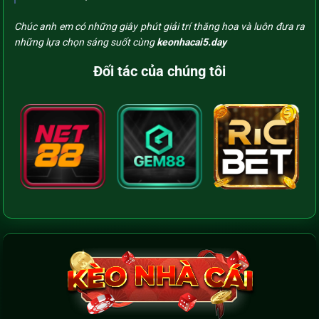
Chúc anh em có những giây phút giải trí thăng hoa và luôn đưa ra
những lựa chọn sáng suốt cùng
keonhacai5.day
Đối tác của chúng tôi