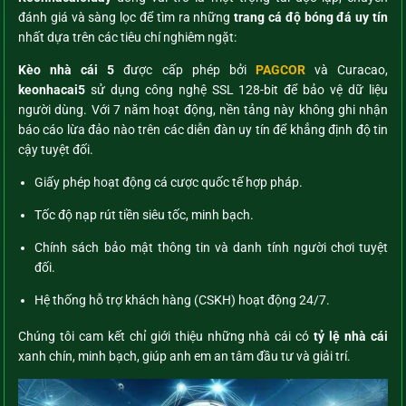
đánh giá và sàng lọc để tìm ra những
trang cá độ bóng đá uy tín
nhất dựa trên các tiêu chí nghiêm ngặt:
Kèo nhà cái 5
được cấp phép bởi
PAGCOR
và Curacao,
keonhacai5
sử dụng công nghệ SSL 128-bit để bảo vệ dữ liệu
người dùng. Với 7 năm hoạt động, nền tảng này không ghi nhận
báo cáo lừa đảo nào trên các diễn đàn uy tín để khẳng định độ tin
cậy tuyệt đối.
Giấy phép hoạt động cá cược quốc tế hợp pháp.
Tốc độ nạp rút tiền siêu tốc, minh bạch.
Chính sách bảo mật thông tin và danh tính người chơi tuyệt
đối.
Hệ thống hỗ trợ khách hàng (CSKH) hoạt động 24/7.
Chúng tôi cam kết chỉ giới thiệu những nhà cái có
tỷ lệ nhà cái
xanh chín, minh bạch, giúp anh em an tâm đầu tư và giải trí.