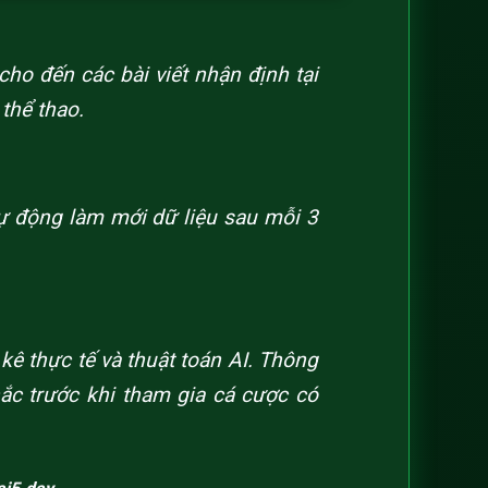
p cho đến các bài viết nhận định tại
thể thao.
tự động làm mới dữ liệu sau mỗi 3
kê thực tế và thuật toán AI. Thông
ắc trước khi tham gia cá cược có