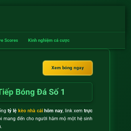
ve Scores
Kinh nghiệm cá cược
Xem bóng ngay
Tiếp Bóng Đá Số 1
hống
tỷ lệ
kèo nhà cái
hôm nay
, link xem
trực
tôi mang đến cho người hâm mộ một hệ sinh
.