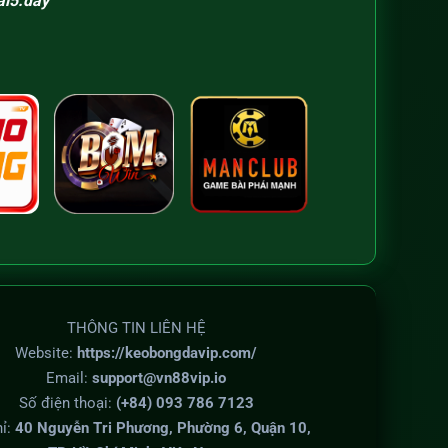
i5.day
THÔNG TIN LIÊN HỆ
Website:
https://keobongdavip.com/
Email:
support@vn88vip.io
Số điện thoại:
(+84) 093 786 7123
hỉ:
40 Nguyễn Tri Phương, Phường 6, Quận 10,