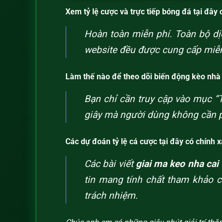
Xem tỷ lệ cược và trực tiếp bóng đá tại đây
Hoàn toàn miễn phí. Toàn bộ d
website đều được cung cấp miễ
Làm thế nào để theo dõi biến động kèo nhà c
Bạn chỉ cần truy cập vào mục “
giây mà người dùng không cần phả
Các dự đoán tỷ lệ cá cược tại đây có chính 
Các bài viết
giai ma keo nha cai
tin mang tính chất tham khảo c
trách nhiệm.