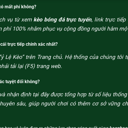
 có mất phí không?
ịch vụ từ xem
kèo bóng đá trực tuyến
, link trực tiế
n phí 100% nhằm phục vụ cộng đồng người hâm mộ 
ái trực tiếp chính xác nhất?
Tỷ Lệ Kèo” trên Trang chủ. Hệ thống của chúng tôi 
i tải lại (F5) trang web.
xác tuyệt đối không?
và nhận định tại đây được tổng hợp từ số liệu thống 
huyên sâu, giúp người chơi có thêm cơ sở vững ch