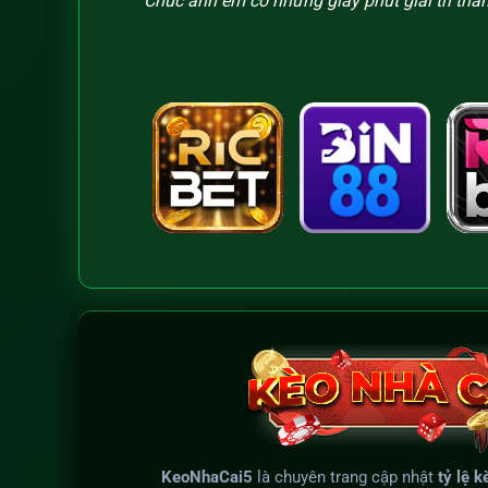
Chúc anh em có những giây phút giải trí th
KeoNhaCai5
là chuyên trang cập nhật
tỷ lệ k