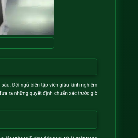
sâu. Đội ngũ biên tập viên giàu kinh nghiệm
n đưa ra những quyết định chuẩn xác trước giờ