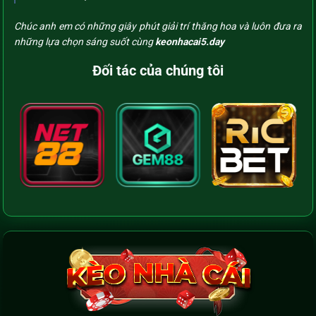
Chúc anh em có những giây phút giải trí thăng hoa và luôn đưa ra
những lựa chọn sáng suốt cùng
keonhacai5.day
Đối tác của chúng tôi