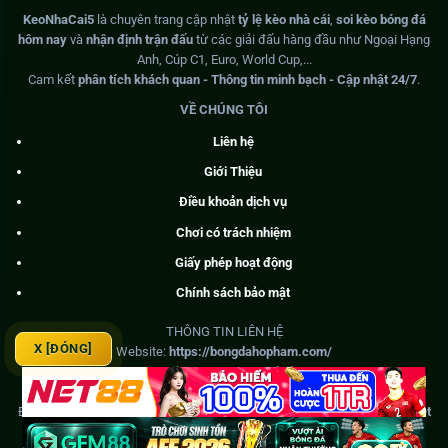
KeoNhaCai5
là chuyên trang cập nhật
tỷ lệ kèo nhà cái
,
soi kèo bóng đá
hôm nay
và
nhận định trận đấu
từ các giải đấu hàng đầu như Ngoại Hạng
Anh, Cúp C1, Euro, World Cup,...
Cam kết
phân tích khách quan - Thông tin minh bạch - Cập nhật 24/7
.
VỀ CHÚNG TÔI
Liên hệ
Giới Thiệu
Điều khoản dịch vụ
Chơi có trách nhiệm
Giấy phép hoạt động
Chính sách bảo mật
THÔNG TIN LIÊN HỆ
X [ĐÓNG]
Website:
https://bongdahopham.com/
Email:
support@vn88vip.io
Số điện thoại:
(+84) 093 786 7123
Địa chỉ:
40 Nguyễn Tri Phương, Phường 6, Quận 10, TP. Hồ Chí Minh, Việt
Nam