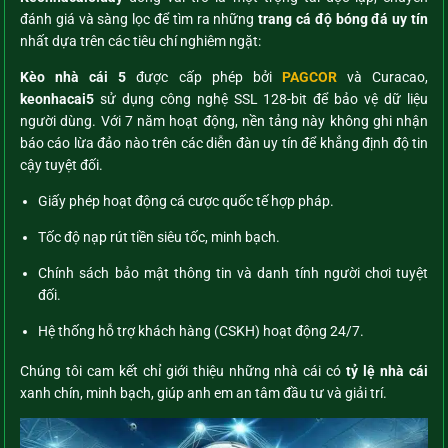
đánh giá và sàng lọc để tìm ra những
trang cá độ bóng đá uy tín
nhất dựa trên các tiêu chí nghiêm ngặt:
Kèo nhà cái 5
được cấp phép bởi
PAGCOR
và Curacao,
keonhacai5
sử dụng công nghệ SSL 128-bit để bảo vệ dữ liệu
người dùng. Với 7 năm hoạt động, nền tảng này không ghi nhận
báo cáo lừa đảo nào trên các diễn đàn uy tín để khẳng định độ tin
cậy tuyệt đối.
Giấy phép hoạt động cá cược quốc tế hợp pháp.
Tốc độ nạp rút tiền siêu tốc, minh bạch.
Chính sách bảo mật thông tin và danh tính người chơi tuyệt
đối.
Hệ thống hỗ trợ khách hàng (CSKH) hoạt động 24/7.
Chúng tôi cam kết chỉ giới thiệu những nhà cái có
tỷ lệ nhà cái
xanh chín, minh bạch, giúp anh em an tâm đầu tư và giải trí.