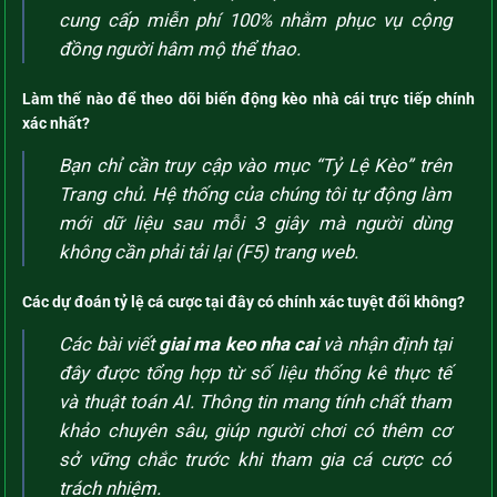
cung cấp miễn phí 100% nhằm phục vụ cộng
đồng người hâm mộ thể thao.
Làm thế nào để theo dõi biến động kèo nhà cái trực tiếp chính
xác nhất?
Bạn chỉ cần truy cập vào mục “Tỷ Lệ Kèo” trên
Trang chủ. Hệ thống của chúng tôi tự động làm
mới dữ liệu sau mỗi 3 giây mà người dùng
không cần phải tải lại (F5) trang web.
Các dự đoán tỷ lệ cá cược tại đây có chính xác tuyệt đối không?
Các bài viết
giai ma keo nha cai
và nhận định tại
đây được tổng hợp từ số liệu thống kê thực tế
và thuật toán AI. Thông tin mang tính chất tham
khảo chuyên sâu, giúp người chơi có thêm cơ
sở vững chắc trước khi tham gia cá cược có
trách nhiệm.