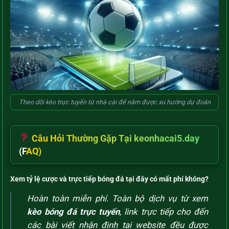
Theo dõi kèo trực tuyến từ nhà cái để nắm được xu hướng dự đoán
Câu Hỏi Thường Gặp Tại keonhacai5.day
(FAQ)
Xem tỷ lệ cược và trực tiếp bóng đá tại đây có mất phí không?
Hoàn toàn miễn phí. Toàn bộ dịch vụ từ xem
kèo bóng đá trực tuyến
, link trực tiếp cho đến
các bài viết nhận định tại website đều được