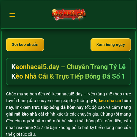
Chuyển
đến
×
nội
dung
Soi kèo chuẩn
Xem bóng ngay
Keonhacai5.day – Chuyên Trang Tỷ Lệ
Kèo Nhà Cái & Trực Tiếp Bóng Đá Số 1
Chào mừng bạn đến với keonhacai5.day – Nền tảng thể thao trực
tuyến hàng đầu chuyên cung cấp hệ thống
tỷ lệ
kèo nhà cái
hôm
nay
, link xem
trực tiếp bóng đá hôm nay
tốc độ cao và cẩm nang
giải mã kèo nhà cái
chính xác từ các chuyên gia. Chúng tôi mang
đến cho người hâm mộ một hệ sinh thái bóng đá toàn diện, cập
nhật real-time 24/7 để bạn không bỏ lỡ bất kỳ biến động nào của
thế giới túc cầu.