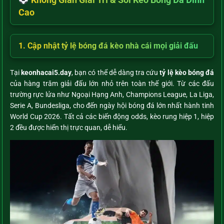
Cao
1. Cập nhật tỷ lệ bóng đá kèo nhà cái mọi giải đấu
Tại
keonhacai5.day
, bạn có thể dễ dàng tra cứu
tỷ lệ kèo bóng đá
của hàng trăm giải đấu lớn nhỏ trên toàn thế giới. Từ các đấu
trường rực lửa như Ngoại Hạng Anh, Champions League, La Liga,
Serie A, Bundesliga, cho đến ngày hội bóng đá lớn nhất hành tinh
World Cup 2026. Tất cả các biến động odds, kèo rung hiệp 1, hiệp
2 đều được hiển thị trực quan, dễ hiểu.