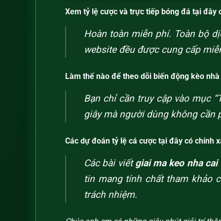
Xem tỷ lệ cược và trực tiếp bóng đá tại đây
Hoàn toàn miễn phí. Toàn bộ d
website đều được cung cấp miễ
Làm thế nào để theo dõi biến động kèo nhà c
Bạn chỉ cần truy cập vào mục “
giây mà người dùng không cần phả
Các dự đoán tỷ lệ cá cược tại đây có chính 
Các bài viết
giai ma keo nha cai
tin mang tính chất tham khảo c
trách nhiệm.