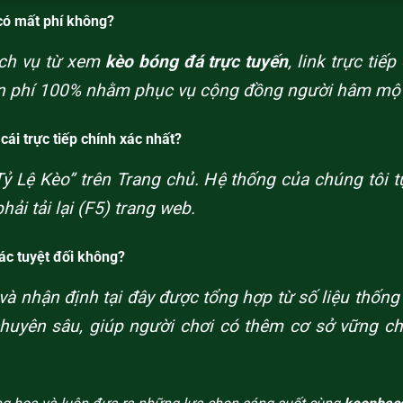
 có mất phí không?
ịch vụ từ xem
kèo bóng đá trực tuyến
, link trực tiế
n phí 100% nhằm phục vụ cộng đồng người hâm mộ 
ái trực tiếp chính xác nhất?
Tỷ Lệ Kèo” trên Trang chủ. Hệ thống của chúng tôi 
i tải lại (F5) trang web.
xác tuyệt đối không?
và nhận định tại đây được tổng hợp từ số liệu thống 
huyên sâu, giúp người chơi có thêm cơ sở vững ch