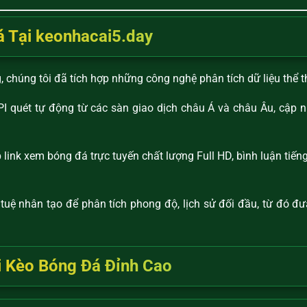
á Tại keonhacai5.day
 chúng tôi đã tích hợp những công nghệ phân tích dữ liệu thể t
I quét tự động từ các sàn giao dịch châu Á và châu Âu, cập 
link xem bóng đá trực tuyến chất lượng Full HD, bình luận tiế
tuệ nhân tạo để phân tích phong độ, lịch sử đối đầu, từ đó đưa
oi Kèo Bóng Đá Đỉnh Cao