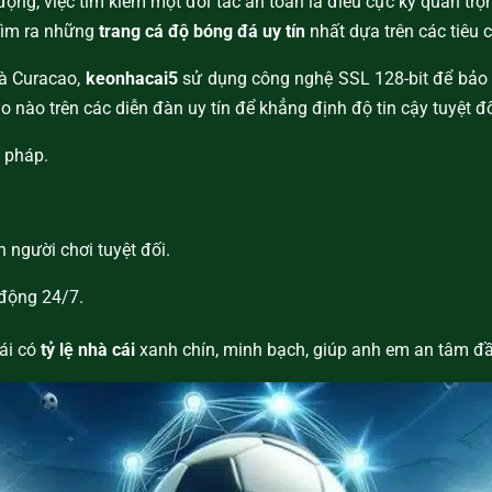
động, việc tìm kiếm một đối tác an toàn là điều cực kỳ quan trọ
 tìm ra những
trang cá độ bóng đá uy tín
nhất dựa trên các tiêu 
à Curacao,
keonhacai5
sử dụng công nghệ SSL 128-bit để bảo v
 nào trên các diễn đàn uy tín để khẳng định độ tin cậy tuyệt đố
 pháp.
 người chơi tuyệt đối.
 động 24/7.
cái có
tỷ lệ nhà cái
xanh chín, minh bạch, giúp anh em an tâm đầu 