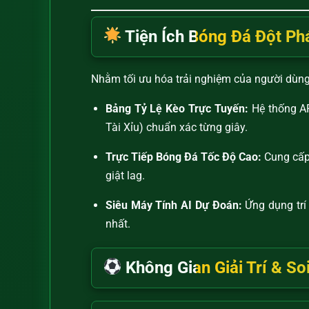
Tiện Ích Bóng Đá Đột Ph
Nhằm tối ưu hóa trải nghiệm của người dùng,
Bảng Tỷ Lệ Kèo Trực Tuyến:
Hệ thống AP
Tài Xỉu) chuẩn xác từng giây.
Trực Tiếp Bóng Đá Tốc Độ Cao:
Cung cấp 
giật lag.
Siêu Máy Tính AI Dự Đoán:
Ứng dụng trí 
nhất.
Không Gian Giải Trí & S