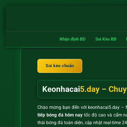
Chuyển
đến
nội
dung
Nhận định BD
Soi Kèo BĐ
Soi kèo chuẩn
Keonhacai5.day – Chuyê
Chào mừng bạn đến với keonhacai5.day – N
tiếp bóng đá hôm nay
tốc độ cao và cẩm 
thái bóng đá toàn diện, cập nhật real-time 2