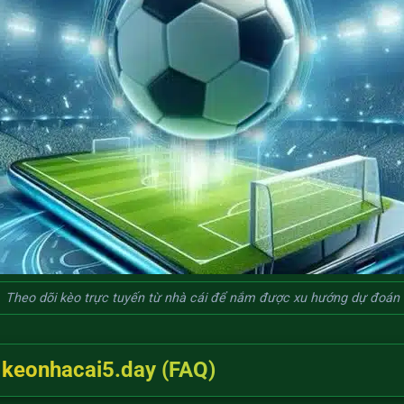
Theo dõi kèo trực tuyến từ nhà cái để nắm được xu hướng dự đoán
 keonhacai5.day (FAQ)