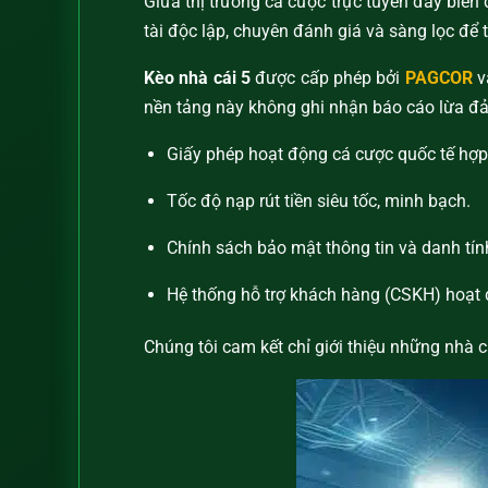
Giữa thị trường cá cược trực tuyến đầy biến 
tài độc lập, chuyên đánh giá và sàng lọc để
Kèo nhà cái 5
được cấp phép bởi
PAGCOR
v
nền tảng này không ghi nhận báo cáo lừa đảo
Giấy phép hoạt động cá cược quốc tế hợp
Tốc độ nạp rút tiền siêu tốc, minh bạch.
Chính sách bảo mật thông tin và danh tính
Hệ thống hỗ trợ khách hàng (CSKH) hoạt
Chúng tôi cam kết chỉ giới thiệu những nhà 