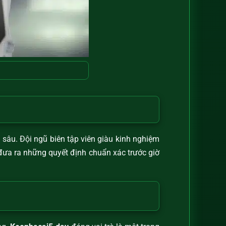
sâu. Đội ngũ biên tập viên giàu kinh nghiệm
n đưa ra những quyết định chuẩn xác trước giờ