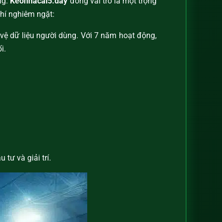
ng.
K
eonhacai5.day
đóng vai trò là một trọng
chí nghiêm ngặt:
ệ dữ liệu người dùng. Với 7 năm hoạt động,
i.
tư và giải trí.