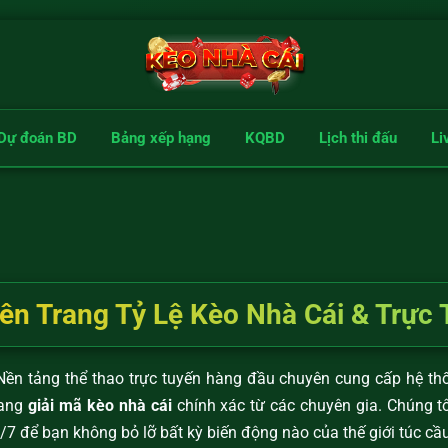
×
Dự đoán BD
Bảng xếp hạng
KQBD
Lịch thi đấu
Li
n Trang Tỷ Lệ Kèo Nhà Cái & Trực 
ền tảng thể thao trực tuyến hàng đầu chuyên cung cấp hệ t
nang
giải mã kèo nhà cái
chính xác từ các chuyên gia. Chúng 
4/7 để bạn không bỏ lỡ bất kỳ biến động nào của thế giới túc cầu