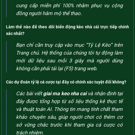
cung cấp miễn phí 100% nhằm phục vụ cộng
đồng người hâm mộ thể thao.
Làm thế nào để theo dõi biến động kèo nhà cái trực tiếp chính
xác nhất?
Bạn chỉ cần truy cập vào mục “Tỷ Lệ Kèo” trên
Trang chủ. Hệ thống của chúng tôi tự động làm
mới dữ liệu sau mỗi 3 giây mà người dùng
không cần phải tải lại (F5) trang web.
Các dự đoán tỷ lệ cá cược tại đây có chính xác tuyệt đối không?
Các bài viết
giai ma keo nha cai
và nhận định tại
đây được tổng hợp từ số liệu thống kê thực tế
và thuật toán AI. Thông tin mang tính chất tham
khảo chuyên sâu, giúp người chơi có thêm cơ
sở vững chắc trước khi tham gia cá cược có
trách nhiệm.