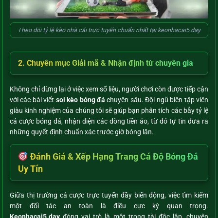
Theo dõi tỷ lệ kèo nhà cái trực tuyến chuẩn nhất tại keonhacai5.day
2. Chuyên mục Giải mã & Nhận định từ chuyên gia
Không chỉ dừng lại ở việc xem số liệu, người chơi còn được tiếp cận
với các bài viết
soi kèo bóng đá
chuyên sâu. Đội ngũ biên tập viên
giàu kinh nghiệm của chúng tôi sẽ giúp bạn phân tích các bẫy tỷ lệ
cá cược bóng đá, nhận diện các dòng tiền ảo, từ đó tự tin đưa ra
những quyết định chuẩn xác trước giờ bóng lăn.
Đánh Giá & Xếp Hạng Trang Cá Độ Bóng Đá
Uy Tín
Giữa thị trường cá cược trực tuyến đầy biến động, việc tìm kiếm
một đối tác an toàn là điều cực kỳ quan trọng.
K
eonhacai5.day
đóng vai trò là một trọng tài độc lập, chuyên