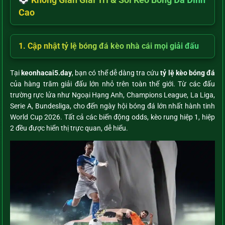
Cao
1. Cập nhật tỷ lệ bóng đá kèo nhà cái mọi giải đấu
Tại
keonhacai5.day
, bạn có thể dễ dàng tra cứu
tỷ lệ kèo bóng đá
của hàng trăm giải đấu lớn nhỏ trên toàn thế giới. Từ các đấu
trường rực lửa như Ngoại Hạng Anh, Champions League, La Liga,
Serie A, Bundesliga, cho đến ngày hội bóng đá lớn nhất hành tinh
World Cup 2026. Tất cả các biến động odds, kèo rung hiệp 1, hiệp
2 đều được hiển thị trực quan, dễ hiểu.