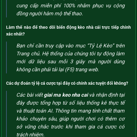
cung cấp miễn phí 100% nhằm phục vụ cộng
đồng người hâm mộ thể thao.
Làm thế nào để theo dõi biến động kèo nhà cái trực tiếp chính
xác nhất?
Bạn chỉ cần truy cập vào mục “Tỷ Lệ Kèo” trên
Trang chủ. Hệ thống của chúng tôi tự động làm
mới dữ liệu sau mỗi 3 giây mà người dùng
không cần phải tải lại (F5) trang web.
Các dự đoán tỷ lệ cá cược tại đây có chính xác tuyệt đối không?
Các bài viết
giai ma keo nha cai
và nhận định tại
đây được tổng hợp từ số liệu thống kê thực tế
và thuật toán AI. Thông tin mang tính chất tham
khảo chuyên sâu, giúp người chơi có thêm cơ
sở vững chắc trước khi tham gia cá cược có
trách nhiệm.