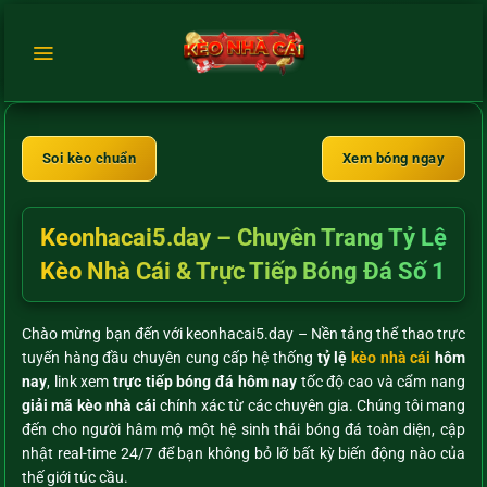
Chuyển
đến
×
nội
dung
Soi kèo chuẩn
Xem bóng ngay
Keonhacai5.day – Chuyên Trang Tỷ Lệ
Kèo Nhà Cái & Trực Tiếp Bóng Đá Số 1
Chào mừng bạn đến với keonhacai5.day – Nền tảng thể thao trực
tuyến hàng đầu chuyên cung cấp hệ thống
tỷ lệ
kèo nhà cái
hôm
nay
, link xem
trực tiếp bóng đá hôm nay
tốc độ cao và cẩm nang
giải mã kèo nhà cái
chính xác từ các chuyên gia. Chúng tôi mang
đến cho người hâm mộ một hệ sinh thái bóng đá toàn diện, cập
nhật real-time 24/7 để bạn không bỏ lỡ bất kỳ biến động nào của
thế giới túc cầu.