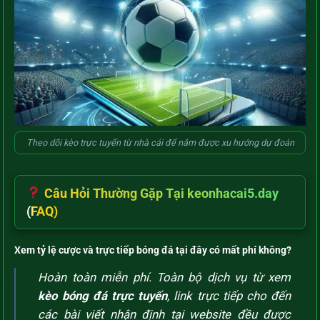
Theo dõi kèo trực tuyến từ nhà cái để nắm được xu hướng dự đoán
Câu Hỏi Thường Gặp Tại keonhacai5.day
(FAQ)
Xem tỷ lệ cược và trực tiếp bóng đá tại đây có mất phí không?
Hoàn toàn miễn phí. Toàn bộ dịch vụ từ xem
kèo bóng đá trực tuyến
, link trực tiếp cho đến
các bài viết nhận định tại website đều được