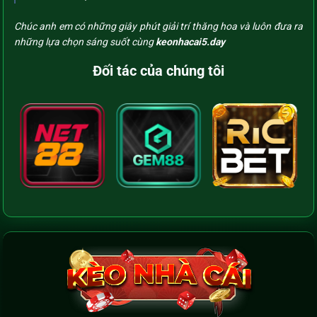
Chúc anh em có những giây phút giải trí thăng hoa và luôn đưa ra
những lựa chọn sáng suốt cùng
keonhacai5.day
Đối tác của chúng tôi