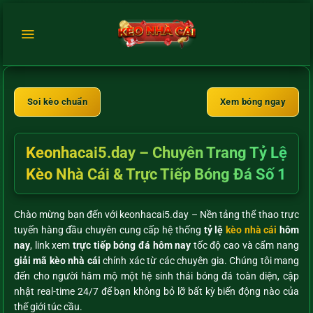
Chuyển
đến
×
nội
dung
Soi kèo chuẩn
Xem bóng ngay
Keonhacai5.day – Chuyên Trang Tỷ Lệ
Kèo Nhà Cái & Trực Tiếp Bóng Đá Số 1
Chào mừng bạn đến với keonhacai5.day – Nền tảng thể thao trực
tuyến hàng đầu chuyên cung cấp hệ thống
tỷ lệ
kèo nhà cái
hôm
nay
, link xem
trực tiếp bóng đá hôm nay
tốc độ cao và cẩm nang
giải mã kèo nhà cái
chính xác từ các chuyên gia. Chúng tôi mang
đến cho người hâm mộ một hệ sinh thái bóng đá toàn diện, cập
nhật real-time 24/7 để bạn không bỏ lỡ bất kỳ biến động nào của
thế giới túc cầu.