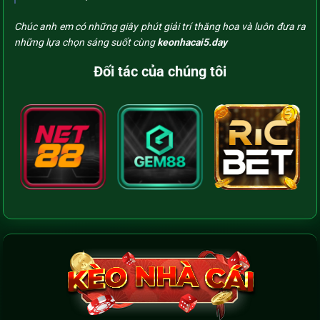
Chúc anh em có những giây phút giải trí thăng hoa và luôn đưa ra
những lựa chọn sáng suốt cùng
keonhacai5.day
Đối tác của chúng tôi