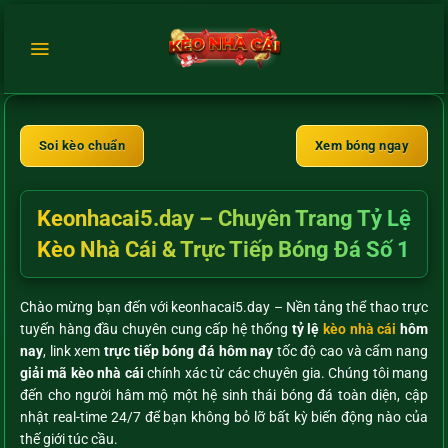
Chuyển
đến
×
nội
dung
Soi kèo chuẩn
Xem bóng ngay
Keonhacai5.day – Chuyên Trang Tỷ Lệ
Kèo Nhà Cái & Trực Tiếp Bóng Đá Số 1
Chào mừng bạn đến với keonhacai5.day – Nền tảng thể thao trực
tuyến hàng đầu chuyên cung cấp hệ thống
tỷ lệ
kèo nhà cái
hôm
nay
, link xem
trực tiếp bóng đá hôm nay
tốc độ cao và cẩm nang
giải mã kèo nhà cái
chính xác từ các chuyên gia. Chúng tôi mang
đến cho người hâm mộ một hệ sinh thái bóng đá toàn diện, cập
nhật real-time 24/7 để bạn không bỏ lỡ bất kỳ biến động nào của
thế giới túc cầu.